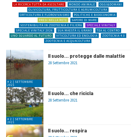
LA RICERCA TUTTA DA ASCOLTARE
MONDO ANIMALE
OGGI&DOMANI
OLIVICOLTURA, FRUTTICOLTURA E AGRUMICOLTURA
ORTICOLTURA E FLOROVIVAISMO
POLITICHE E BIOECONOMIA
PRESI NELLA RETE
SAPORE DI MARE
SOSTENIBILITÀ IN ZOOTECNIA E FILIERA
SPECIALE VINITALY
SPECIALE VINITALY 2026
SUA MAESTÀ IL GRANO
TEA AL CENTRO
UNO SGUARDO AL FUTURO
VITICOLTURA ED ENOLOGIA
ZOOTECNIA 4.0
ZOOTECNIA E ACQUACOLTURA
Il suolo… protegge dalle malattie
28 Settembre 2021
# 2 | SETTEMBRE
2021
Il suolo… che ricicla
28 Settembre 2021
# 2 | SETTEMBRE
2021
Il suolo… respira