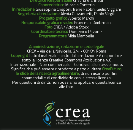
Direttrice Responsabile
Cristina Giannetti
Caporedattrice
Micaela Conterio
In redazione
Giuseppina Crisponi, Irene Fabbri, Giulio Viggiani
Segreteria di redazione
Alexia Giovannetti, Paolo Virgilii
Progetto grafico
Alberto Marchi
Responsabile grafico e video
Francesco Ambrosini
Foto
CREA / Adobe Stock
Coordinatore tecnico
Domenico Pavone
Programmatore
Mitia Mambella
Amministrazione, redazione e sede legale
CREA - Via della Navicella, 2/4 - 00184 Roma
Copyright
Tutto il materiale scritto dalla redazione è disponibile
sotto la licenza Creative Commons Attribuzione 4.0
Internazionale - Non commerciale - Condividi allo stesso modo.
Significa che può essere riprodotto a patto di citare
CreaFuturo,
le sfide della ricerca agroalimentare
, di non usarlo per fini
commerciali e di condividerlo con la stessa licenza.
Per questioni di diritti, non possiamo applicare questa licenza
alle foto.