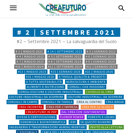
# 2 | SETTEMBRE 2021
#2 – Settembre 2021 – La salvaguardia del Suolo
# 1 | MAGGIO 2021
# 14 | SETTEMBRE 2025
# 3 | GENNAIO 2022
# 4 | MAGGIO 2022
# 5 | SETTEMBRE 2022
# 6 | GENNAIO 2023
# 7 | MAGGIO 2023
# 8 | SETTEMBRE 2023
# 9 | GENNAIO 2024
#10 | MAGGIO 2024
#11 | SETTEMBRE 2024
#12 | GENNAIO 2025
#13 | MAGGIO 2025
#15 | GENNAIO 2026
#16 | MAGGIO 2026
#16 I MAGGIO 2026
A TAVOLA: QUALITÀ & PRODOTTI
A TUTTA SOSTENIBILITÀ
AGRICOLTURA E AMBIENTE
ALIMENTI E NUTRIZIONE
CEREALI, CHE PASSIONE!
CEREALICOLTURA E COLTURE INDUSTRIALI
CHIEDILO AL CREA
COLTURE INDUSTRIALI DA SCOPRIRE
COLTURE INDUSTRIALI, DA SCOPRIRE
CONSIGLI IN CAMPO
CONSIGLI IN TAVOLA
CREA AL CENTRO
CREA BREAK
CREA INCONTRA
CREA PER L'IMPRESA
CREA PER LA SCUOLA
CREAFUTURO IN PDF
DAL CREA CON SENTIMENT(O)
DIFESA E CERTIFICAZIONE
FLOWER POWER
FORESTE E LEGNO
GENOMICA E BIOINFORMATICA
IERI
IN QUESTO NUMERO
INGEGNERIA E TRASFORMAZIONI AGROALIMENTARI
INVITO ALLA LETTURA
L'EDITORIALE
L’ARCA DELLA BIODIVERSITÀ: IERI, OGGI&DOMANI