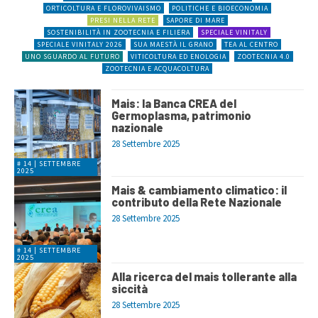
ORTICOLTURA E FLOROVIVAISMO
POLITICHE E BIOECONOMIA
PRESI NELLA RETE
SAPORE DI MARE
SOSTENIBILITÀ IN ZOOTECNIA E FILIERA
SPECIALE VINITALY
SPECIALE VINITALY 2026
SUA MAESTÀ IL GRANO
TEA AL CENTRO
UNO SGUARDO AL FUTURO
VITICOLTURA ED ENOLOGIA
ZOOTECNIA 4.0
ZOOTECNIA E ACQUACOLTURA
Mais: la Banca CREA del
Germoplasma, patrimonio
nazionale
28 Settembre 2025
# 14 | SETTEMBRE
2025
Mais & cambiamento climatico: il
contributo della Rete Nazionale
28 Settembre 2025
# 14 | SETTEMBRE
2025
Alla ricerca del mais tollerante alla
siccità
28 Settembre 2025