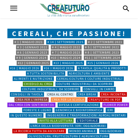
CEREALI, CHE PASSIONE!
# 1 | MAGGIO 2021
# 14 | SETTEMBRE 2025
# 2 | SETTEMBRE 2021
# 3 | GENNAIO 2022
# 4 | MAGGIO 2022
# 5 | SETTEMBRE 2022
# 6 | GENNAIO 2023
# 7 | MAGGIO 2023
# 8 | SETTEMBRE 2023
# 9 | GENNAIO 2024
#10 | MAGGIO 2024
#11 | SETTEMBRE 2024
#12 | GENNAIO 2025
#13 | MAGGIO 2025
#15 | GENNAIO 2026
#16 | MAGGIO 2026
#16 I MAGGIO 2026
A TAVOLA: QUALITÀ & PRODOTTI
A TUTTA SOSTENIBILITÀ
AGRICOLTURA E AMBIENTE
ALIMENTI E NUTRIZIONE
CEREALICOLTURA E COLTURE INDUSTRIALI
CHIEDILO AL CREA
COLTURE INDUSTRIALI DA SCOPRIRE
COLTURE INDUSTRIALI, DA SCOPRIRE
CONSIGLI IN CAMPO
CONSIGLI IN TAVOLA
CREA AL CENTRO
CREA BREAK
CREA INCONTRA
CREA PER L'IMPRESA
CREA PER LA SCUOLA
CREAFUTURO IN PDF
DAL CREA CON SENTIMENT(O)
DIFESA E CERTIFICAZIONE
FLOWER POWER
FORESTE E LEGNO
GENOMICA E BIOINFORMATICA
IERI
IN QUESTO NUMERO
INGEGNERIA E TRASFORMAZIONI AGROALIMENTARI
INVITO ALLA LETTURA
L'EDITORIALE
L’ARCA DELLA BIODIVERSITÀ: IERI, OGGI&DOMANI
LA RICERCA TUTTA DA ASCOLTARE
MONDO ANIMALE
OGGI&DOMANI
OLIVICOLTURA, FRUTTICOLTURA E AGRUMICOLTURA