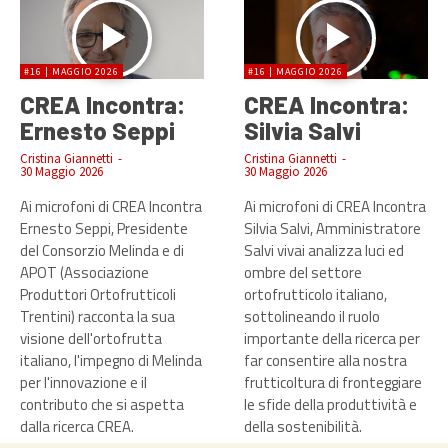
#16 | MAGGIO 2026
#16 | MAGGIO 2026
CREA Incontra:
CREA Incontra:
Ernesto Seppi
Silvia Salvi
Cristina Giannetti
-
Cristina Giannetti
-
30 Maggio 2026
30 Maggio 2026
Ai microfoni di CREA Incontra
Ai microfoni di CREA Incontra
Ernesto Seppi, Presidente
Silvia Salvi, Amministratore
del Consorzio Melinda e di
Salvi vivai analizza luci ed
APOT (Associazione
ombre del settore
Produttori Ortofrutticoli
ortofrutticolo italiano,
Trentini) racconta la sua
sottolineando il ruolo
visione dell'ortofrutta
importante della ricerca per
italiano, l'impegno di Melinda
far consentire alla nostra
per l'innovazione e il
frutticoltura di fronteggiare
contributo che si aspetta
le sfide della produttività e
dalla ricerca CREA.
della sostenibilità.