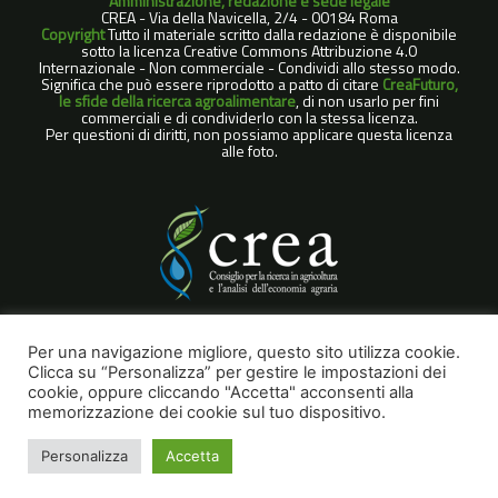
Amministrazione, redazione e sede legale
CREA - Via della Navicella, 2/4 - 00184 Roma
Copyright
Tutto il materiale scritto dalla redazione è disponibile
sotto la licenza Creative Commons Attribuzione 4.0
Internazionale - Non commerciale - Condividi allo stesso modo.
Significa che può essere riprodotto a patto di citare
CreaFuturo,
le sfide della ricerca agroalimentare
, di non usarlo per fini
commerciali e di condividerlo con la stessa licenza.
Per questioni di diritti, non possiamo applicare questa licenza
alle foto.
COOKIE POLICY
Per una navigazione migliore, questo sito utilizza cookie.
Clicca su “Personalizza” per gestire le impostazioni dei
NOTE LEGALI
cookie, oppure cliccando "Accetta" acconsenti alla
PRIVACY POLICY
memorizzazione dei cookie sul tuo dispositivo.
Personalizza
Accetta