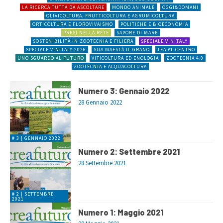
LA RICERCA TUTTA DA ASCOLTARE
MONDO ANIMALE
OGGI&DOMANI
OLIVICOLTURA, FRUTTICOLTURA E AGRUMICOLTURA
ORTICOLTURA E FLOROVIVAISMO
POLITICHE E BIOECONOMIA
PRESI NELLA RETE
SAPORE DI MARE
SOSTENIBILITÀ IN ZOOTECNIA E FILIERA
SPECIALE VINITALY
SPECIALE VINITALY 2026
SUA MAESTÀ IL GRANO
TEA AL CENTRO
UNO SGUARDO AL FUTURO
VITICOLTURA ED ENOLOGIA
ZOOTECNIA 4.0
ZOOTECNIA E ACQUACOLTURA
Numero 3: Gennaio 2022
28 Gennaio 2022
# 3 | GENNAIO 2022
Numero 2: Settembre 2021
28 Settembre 2021
# 2 | SETTEMBRE
2021
Numero 1: Maggio 2021