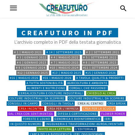
CREAFUTURO IN PDF
L’archivio completo in PDF della testata giornalistica
# 1 | MAGGIO 2021
# 14 | SETTEMBRE 2025
# 2 | SETTEMBRE 2021
# 3 | GENNAIO 2022
# 4 | MAGGIO 2022
# 5 | SETTEMBRE 2022
# 6 | GENNAIO 2023
# 7 | MAGGIO 2023
# 8 | SETTEMBRE 2023
# 9 | GENNAIO 2024
#10 | MAGGIO 2024
#11 | SETTEMBRE 2024
#12 | GENNAIO 2025
#13 | MAGGIO 2025
#15 | GENNAIO 2026
#16 | MAGGIO 2026
#16 I MAGGIO 2026
A TAVOLA: QUALITÀ & PRODOTTI
A TUTTA SOSTENIBILITÀ
AGRICOLTURA E AMBIENTE
ALIMENTI E NUTRIZIONE
CEREALI, CHE PASSIONE!
CEREALICOLTURA E COLTURE INDUSTRIALI
CHIEDILO AL CREA
COLTURE INDUSTRIALI DA SCOPRIRE
COLTURE INDUSTRIALI, DA SCOPRIRE
CONSIGLI IN CAMPO
CONSIGLI IN TAVOLA
CREA AL CENTRO
CREA BREAK
CREA INCONTRA
CREA PER L'IMPRESA
CREA PER LA SCUOLA
DAL CREA CON SENTIMENT(O)
DIFESA E CERTIFICAZIONE
FLOWER POWER
FORESTE E LEGNO
GENOMICA E BIOINFORMATICA
IERI
IN QUESTO NUMERO
INGEGNERIA E TRASFORMAZIONI AGROALIMENTARI
INVITO ALLA LETTURA
L'EDITORIALE
L’ARCA DELLA BIODIVERSITÀ: IERI, OGGI&DOMANI