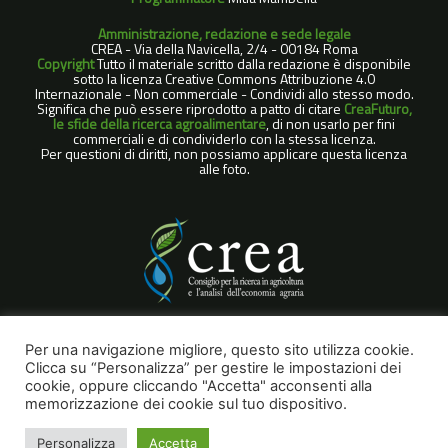
Amministrazione, redazione e sede legale
CREA - Via della Navicella, 2/4 - 00184 Roma
Copyright
Tutto il materiale scritto dalla redazione è disponibile
sotto la licenza Creative Commons Attribuzione 4.0
Internazionale - Non commerciale - Condividi allo stesso modo.
Significa che può essere riprodotto a patto di citare
CreaFuturo,
le sfide della ricerca agroalimentare
, di non usarlo per fini
commerciali e di condividerlo con la stessa licenza.
Per questioni di diritti, non possiamo applicare questa licenza
alle foto.
COOKIE POLICY
Per una navigazione migliore, questo sito utilizza cookie.
Clicca su “Personalizza” per gestire le impostazioni dei
NOTE LEGALI
cookie, oppure cliccando "Accetta" acconsenti alla
PRIVACY POLICY
memorizzazione dei cookie sul tuo dispositivo.
Personalizza
Accetta