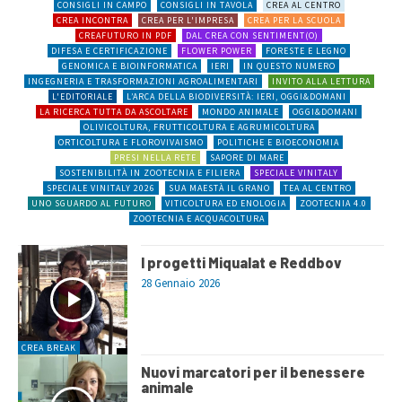
CONSIGLI IN CAMPO
CONSIGLI IN TAVOLA
CREA AL CENTRO
CREA INCONTRA
CREA PER L'IMPRESA
CREA PER LA SCUOLA
CREAFUTURO IN PDF
DAL CREA CON SENTIMENT(O)
DIFESA E CERTIFICAZIONE
FLOWER POWER
FORESTE E LEGNO
GENOMICA E BIOINFORMATICA
IERI
IN QUESTO NUMERO
INGEGNERIA E TRASFORMAZIONI AGROALIMENTARI
INVITO ALLA LETTURA
L'EDITORIALE
L’ARCA DELLA BIODIVERSITÀ: IERI, OGGI&DOMANI
LA RICERCA TUTTA DA ASCOLTARE
MONDO ANIMALE
OGGI&DOMANI
OLIVICOLTURA, FRUTTICOLTURA E AGRUMICOLTURA
ORTICOLTURA E FLOROVIVAISMO
POLITICHE E BIOECONOMIA
PRESI NELLA RETE
SAPORE DI MARE
SOSTENIBILITÀ IN ZOOTECNIA E FILIERA
SPECIALE VINITALY
SPECIALE VINITALY 2026
SUA MAESTÀ IL GRANO
TEA AL CENTRO
UNO SGUARDO AL FUTURO
VITICOLTURA ED ENOLOGIA
ZOOTECNIA 4.0
ZOOTECNIA E ACQUACOLTURA
I progetti Miqualat e Reddbov
28 Gennaio 2026
CREA BREAK
Nuovi marcatori per il benessere
animale