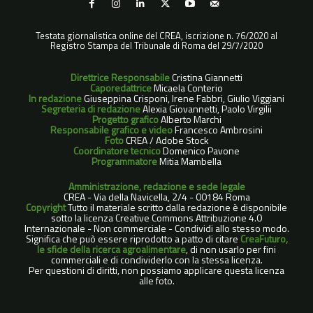
Testata giornalistica online del CREA, iscrizione n. 76/2020 al
Registro Stampa del Tribunale di Roma del 29/7/2020
Direttrice Responsabile
Cristina Giannetti
Caporedattrice
Micaela Conterio
In redazione
Giuseppina Crisponi, Irene Fabbri, Giulio Viggiani
Segreteria di redazione
Alexia Giovannetti, Paolo Virgilii
Progetto grafico
Alberto Marchi
Responsabile grafico e video
Francesco Ambrosini
Foto
CREA / Adobe Stock
Coordinatore tecnico
Domenico Pavone
Programmatore
Mitia Mambella
Amministrazione, redazione e sede legale
CREA - Via della Navicella, 2/4 - 00184 Roma
Copyright
Tutto il materiale scritto dalla redazione è disponibile
sotto la licenza Creative Commons Attribuzione 4.0
Internazionale - Non commerciale - Condividi allo stesso modo.
Significa che può essere riprodotto a patto di citare
CreaFuturo,
le sfide della ricerca agroalimentare
, di non usarlo per fini
commerciali e di condividerlo con la stessa licenza.
Per questioni di diritti, non possiamo applicare questa licenza
alle foto.