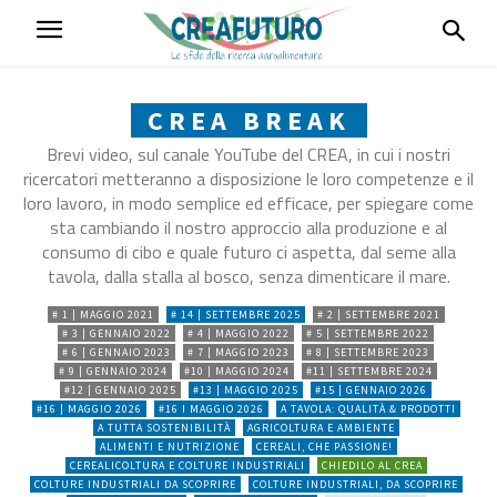
CREA BREAK
Brevi video, sul canale YouTube del CREA, in cui i nostri
ricercatori metteranno a disposizione le loro competenze e il
loro lavoro, in modo semplice ed efficace, per spiegare come
sta cambiando il nostro approccio alla produzione e al
consumo di cibo e quale futuro ci aspetta, dal seme alla
tavola, dalla stalla al bosco, senza dimenticare il mare.
# 1 | MAGGIO 2021
# 14 | SETTEMBRE 2025
# 2 | SETTEMBRE 2021
# 3 | GENNAIO 2022
# 4 | MAGGIO 2022
# 5 | SETTEMBRE 2022
# 6 | GENNAIO 2023
# 7 | MAGGIO 2023
# 8 | SETTEMBRE 2023
# 9 | GENNAIO 2024
#10 | MAGGIO 2024
#11 | SETTEMBRE 2024
#12 | GENNAIO 2025
#13 | MAGGIO 2025
#15 | GENNAIO 2026
#16 | MAGGIO 2026
#16 I MAGGIO 2026
A TAVOLA: QUALITÀ & PRODOTTI
A TUTTA SOSTENIBILITÀ
AGRICOLTURA E AMBIENTE
ALIMENTI E NUTRIZIONE
CEREALI, CHE PASSIONE!
CEREALICOLTURA E COLTURE INDUSTRIALI
CHIEDILO AL CREA
COLTURE INDUSTRIALI DA SCOPRIRE
COLTURE INDUSTRIALI, DA SCOPRIRE