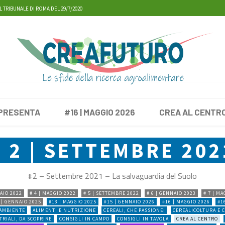
L TRIBUNALE DI ROMA DEL 29/7/2020
 PRESENTA
#16 | MAGGIO 2026
CREA AL CENTR
# 2 | SETTEMBRE 202
#2 – Settembre 2021 – La salvaguardia del Suolo
NAIO 2022
# 4 | MAGGIO 2022
# 5 | SETTEMBRE 2022
# 6 | GENNAIO 2023
# 7 | M
 | GENNAIO 2025
#13 | MAGGIO 2025
#15 | GENNAIO 2026
#16 | MAGGIO 2026
#1
 AMBIENTE
ALIMENTI E NUTRIZIONE
CEREALI, CHE PASSIONE!
CEREALICOLTURA E 
RIALI, DA SCOPRIRE
CONSIGLI IN CAMPO
CONSIGLI IN TAVOLA
CREA AL CENTRO