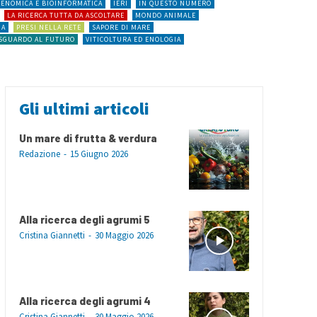
ENOMICA E BIOINFORMATICA
IERI
IN QUESTO NUMERO
LA RICERCA TUTTA DA ASCOLTARE
MONDO ANIMALE
IA
PRESI NELLA RETE
SAPORE DI MARE
SGUARDO AL FUTURO
VITICOLTURA ED ENOLOGIA
Gli ultimi articoli
Un mare di frutta & verdura
Redazione
-
15 Giugno 2026
Alla ricerca degli agrumi 5
Cristina Giannetti
-
30 Maggio 2026
Alla ricerca degli agrumi 4
Cristina Giannetti
-
30 Maggio 2026