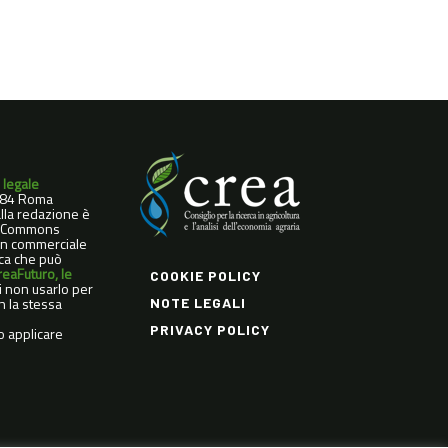
 legale
0184 Roma
dalla redazione è
ve Commons
Non commerciale
ica che può
reaFuturo, le
COOKIE POLICY
di non usarlo per
n la stessa
NOTE LEGALI
PRIVACY POLICY
o applicare