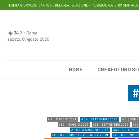
TESTATA GIORNALISTICA ONLINE DEL CREA, ISCRIZIONE N. 76/2020 AL REGISTRO STAMPA DE
34.7
Roma
C
sabato, 8 Agosto 2026
HOME
CREAFUTURO SI
# 1 | MAGGIO 2021
# 14 | SETTEMBRE 2025
# 3 | GEN
#10 | MAGGIO 2024
#11 | SETTEMBRE 2024
#12
A TUTTA SOSTENIBILITÀ
AGRICOLTURA E
COLTURE INDUSTRIALI DA SCOPRIRE
COLTURE INDUST