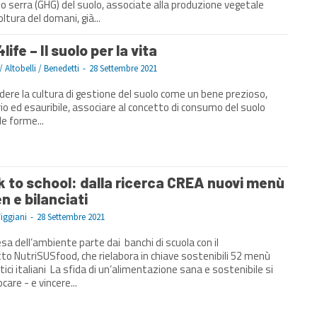
o serra (GHG) del suolo, associate alla produzione vegetale
oltura del domani, già...
4life – Il suolo per la vita
/ Altobelli / Benedetti
-
28 Settembre 2021
dere la cultura di gestione del suolo come un bene prezioso,
io ed esauribile, associare al concetto di consumo del suolo
le forme...
 to school: dalla ricerca CREA nuovi menù
n e bilanciati
Viggiani
-
28 Settembre 2021
esa dell’ambiente parte dai banchi di scuola con il
to NutriSUSfood, che rielabora in chiave sostenibili 52 menù
ida di un’alimentazione sana e sostenibile si
care - e vincere...