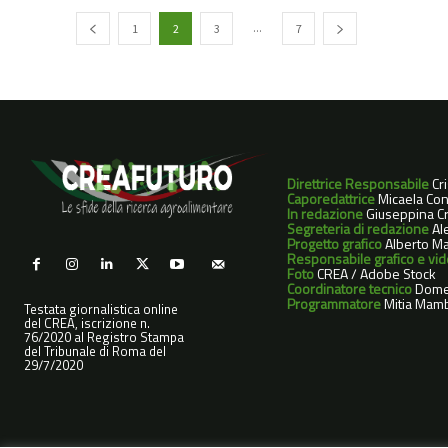
...
1
2
3
7
Direttrice Responsabile
Cr
Caporedattrice
Micaela Con
In redazione
Giuseppina Cri
Segreteria di redazione
Ale
Progetto grafico
Alberto Ma
Responsabile grafico e vi
Foto
CREA / Adobe Stock
Coordinatore tecnico
Dome
Programmatore
Mitia Mamb
Testata giornalistica online
del CREA, iscrizione n.
76/2020 al Registro Stampa
del Tribunale di Roma del
29/7/2020