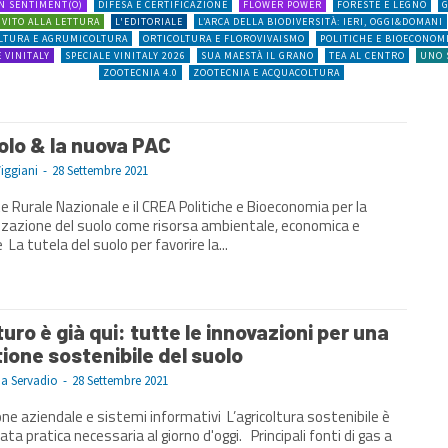
N SENTIMENT(O)
DIFESA E CERTIFICAZIONE
FLOWER POWER
FORESTE E LEGNO
G
NVITO ALLA LETTURA
L'EDITORIALE
L’ARCA DELLA BIODIVERSITÀ: IERI, OGGI&DOMANI
OLTURA E AGRUMICOLTURA
ORTICOLTURA E FLOROVIVAISMO
POLITICHE E BIOECONOM
E VINITALY
SPECIALE VINITALY 2026
SUA MAESTÀ IL GRANO
TEA AL CENTRO
UNO 
ZOOTECNIA 4.0
ZOOTECNIA E ACQUACOLTURA
uolo & la nuova PAC
Viggiani
-
28 Settembre 2021
e Rurale Nazionale e il CREA Politiche e Bioeconomia per la
zzazione del suolo come risorsa ambientale, economica e
sociale La tutela del suolo per favorire la...
uturo è già qui: tutte le innovazioni per una
ione sostenibile del suolo
na Servadio
-
28 Settembre 2021
ziendale e sistemi informativi L’agricoltura sostenibile è
 pratica necessaria al giorno d'oggi. Principali fonti di gas a