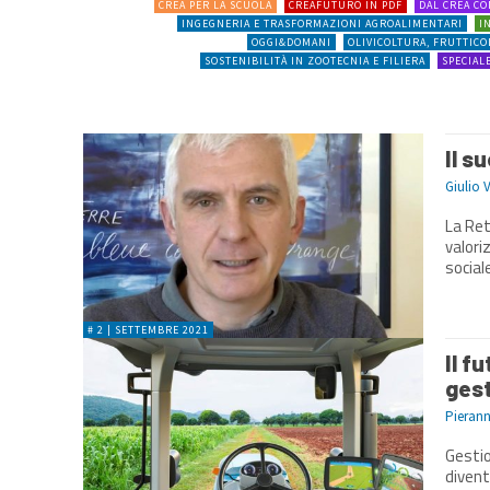
CREA PER LA SCUOLA
CREAFUTURO IN PDF
DAL CREA CO
INGEGNERIA E TRASFORMAZIONI AGROALIMENTARI
I
OGGI&DOMANI
OLIVICOLTURA, FRUTTIC
SOSTENIBILITÀ IN ZOOTECNIA E FILIERA
SPECIAL
Il s
Giulio 
La Ret
valori
# 2 | SETTEMBRE 2021
Il f
gest
Pieran
Gestione a
diventata