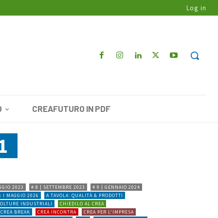
Log in
O
CREAFUTURO IN PDF
1
AGGIO 2023
# 8 | SETTEMBRE 2023
# 9 | GENNAIO 2024
6 I MAGGIO 2026
A TAVOLA: QUALITÀ & PRODOTTI
COLTURE INDUSTRIALI
CHIEDILO AL CREA
CREA BREAK
CREA INCONTRA
CREA PER L'IMPRESA