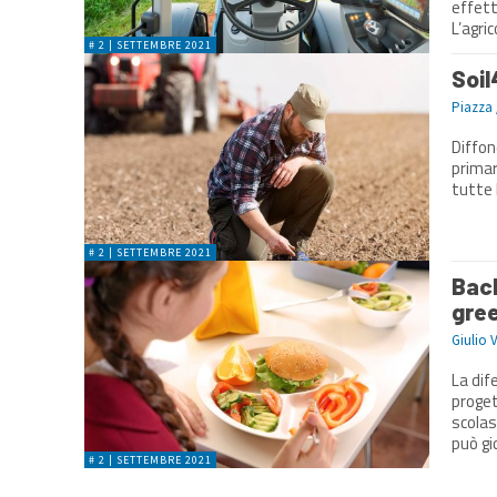
effett
L’agric
# 2 | SETTEMBRE 2021
Soil
Piazza 
Diffon
primar
tutte 
# 2 | SETTEMBRE 2021
Back
gree
Giulio 
La dif
proget
scolastici italiani La sf
può gio
# 2 | SETTEMBRE 2021