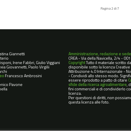
Pagina 2 di 7
istina Giannetti
Amministrazione, redazione e sede
terio
CREA - Via della Navicella, 2/4 - 0
sponi, Irene Fabbri, Giulio Viggiani
Copyright
Tutto il materiale scritto 
xia Giovannetti, Paolo Virgilii
disponibile sotto la licenza Creati
rchi
Attribuzione 4.0 Internazionale - 
deo
Francesco Ambrosini
- Condividi allo stesso modo. Signif
essere riprodotto a patto di citare
C
nico Pavone
sfide della ricerca agroalimentare
, 
ella
fini commerciali e di condividerlo co
licenza.
Per questioni di diritti, non possiam
questa licenza alle foto.