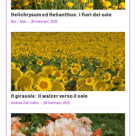
Helichrysum ed Helianthus: i fiori del sole
Nin / Nesi
-
28 Gennaio 2025
Il girasole: il walzer verso il sole
Andrea Del Gatto
-
28 Gennaio 2025