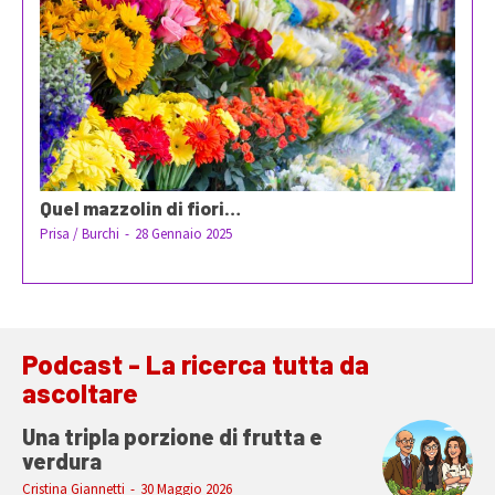
Quel mazzolin di fiori…
Prisa / Burchi
-
28 Gennaio 2025
Podcast - La ricerca tutta da
ascoltare
Una tripla porzione di frutta e
verdura
Cristina Giannetti
-
30 Maggio 2026