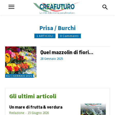
Prisa / Burchi
1 ARTICOLI
0 Commenti
Quel mazzolin di fiori…
28 Gennaio 2025
#12 | GENNAIO 2025
Gli ultimi articoli
Un mare di frutta & verdura
Redazione
-
15 Giugno 2026