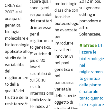
capire quali
2012 in poi,
metodologie
CREA dal
sono i geni
sul genome
classiche con
2003 e si
responsabili
editing in
tecniche
occupa di
dei caratteri
pomodoro e
biotecnologic
genetica,
di interesse
altre
he avanzate
biologia
per il
Solanaceae.
per
molecolare e
miglioramen
introdurre
biotecnologie
Uti
#lafrase
to genetico.
caratteri
applicate allo
lizzare le
E’ autrice di
innovativi
studio della
biotecnologie
più di 80
nel pool
variabilità,
nel
lavori
genetico e
del
miglioramen
scientifici di
nel
miglioramen
to genetico
cui 50 su
panorama
to della
delle piante
riviste
varietale
qualità dei
è naturale
internazional
delle specie
frutti e della
tanto quanto
i indicizzate.
oggetto di
resistenza/t
lo è respirare
H-index: 21
studio al fine