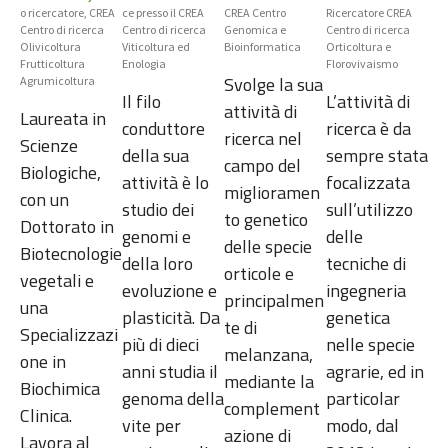
o ricercatore, CREA
ce presso il CREA
CREA Centro
Ricercatore CREA
Centro di ricerca
Centro di ricerca
Genomica e
Centro di ricerca
Olivicoltura
Viticoltura ed
Bioinformatica
Orticoltura e
Frutticoltura
Enologia
Florovivaismo
Svolge la sua
Agrumicoltura
Il filo
L’attività di
attività di
Laureata in
conduttore
ricerca è da
ricerca nel
Scienze
della sua
sempre stata
campo del
Biologiche,
attività è lo
focalizzata
miglioramen
con un
studio dei
sull’utilizzo
to genetico
Dottorato in
genomi e
delle
delle specie
Biotecnologie
della loro
tecniche di
orticole e
vegetali e
evoluzione e
ingegneria
principalmen
una
plasticità. Da
genetica
te di
Specializzazi
più di dieci
nelle specie
melanzana,
one in
anni studia il
agrarie, ed in
mediante la
Biochimica
genoma della
particolar
complement
Clinica.
vite per
modo, dal
azione di
Lavora al