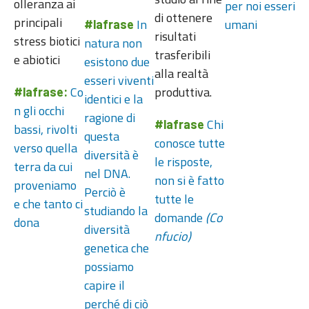
olleranza ai
per noi esseri
di ottenere
principali
In
umani
#lafrase
risultati
stress biotici
natura non
trasferibili
e abiotici
esistono due
alla realtà
esseri viventi
Co
produttiva.
#lafrase:
identici e la
n gli occhi
ragione di
Chi
#lafrase
bassi, rivolti
questa
conosce tutte
verso quella
diversità è
le risposte,
terra da cui
nel DNA.
non si è fatto
proveniamo
Perciò è
tutte le
e che tanto ci
studiando la
domande
(Co
dona
diversità
nfucio)
genetica che
possiamo
capire il
perché di ciò