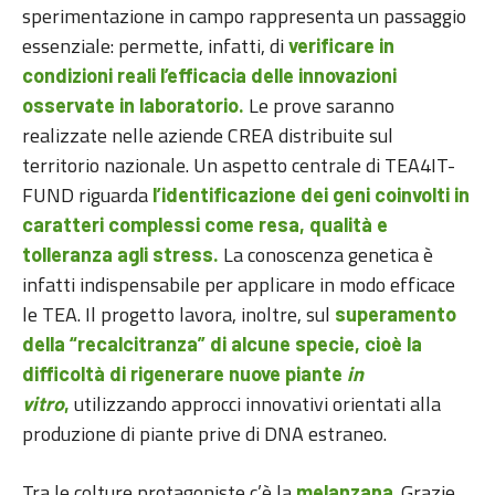
sperimentazione in campo rappresenta un passaggio
essenziale: permette, infatti, di
verificare in
condizioni reali l’efficacia delle innovazioni
Le prove saranno
osservate in laboratorio.
realizzate nelle aziende CREA distribuite sul
territorio nazionale. Un aspetto centrale di TEA4IT-
FUND riguarda
l’identificazione dei geni coinvolti in
caratteri complessi come resa, qualità e
La conoscenza genetica è
tolleranza agli stress.
infatti indispensabile per applicare in modo efficace
le TEA. Il progetto lavora, inoltre, sul
superamento
della “recalcitranza” di alcune specie, cioè la
difficoltà di rigenerare nuove piante
in
utilizzando approcci innovativi orientati alla
vitro
,
produzione di piante prive di DNA estraneo.
Tra le colture protagoniste c’è la
. Grazie
melanzana