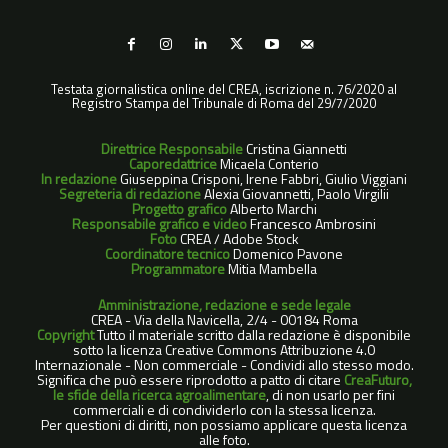
Testata giornalistica online del CREA, iscrizione n. 76/2020 al
Registro Stampa del Tribunale di Roma del 29/7/2020
Direttrice Responsabile
Cristina Giannetti
Caporedattrice
Micaela Conterio
In redazione
Giuseppina Crisponi, Irene Fabbri, Giulio Viggiani
Segreteria di redazione
Alexia Giovannetti, Paolo Virgilii
Progetto grafico
Alberto Marchi
Responsabile grafico e video
Francesco Ambrosini
Foto
CREA / Adobe Stock
Coordinatore tecnico
Domenico Pavone
Programmatore
Mitia Mambella
Amministrazione, redazione e sede legale
CREA - Via della Navicella, 2/4 - 00184 Roma
Copyright
Tutto il materiale scritto dalla redazione è disponibile
sotto la licenza Creative Commons Attribuzione 4.0
Internazionale - Non commerciale - Condividi allo stesso modo.
Significa che può essere riprodotto a patto di citare
CreaFuturo,
le sfide della ricerca agroalimentare
, di non usarlo per fini
commerciali e di condividerlo con la stessa licenza.
Per questioni di diritti, non possiamo applicare questa licenza
alle foto.