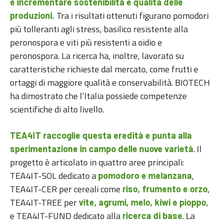
e incrementare sostenibilità e qualità delle
Tra i risultati ottenuti figurano pomodori
produzioni.
più tolleranti agli stress, basilico resistente alla
peronospora e viti più resistenti a oidio e
peronospora. La ricerca ha, inoltre, lavorato su
caratteristiche richieste dal mercato, come frutti e
ortaggi di maggiore qualità e conservabilità. BIOTECH
ha dimostrato che l’Italia possiede competenze
scientifiche di alto livello.
TEA4IT raccoglie questa eredità e punta alla
. Il
sperimentazione in campo delle nuove varietà
progetto è articolato in quattro aree principali:
TEA4IT-SOL dedicato a
,
pomodoro e melanzana
TEA4IT-CER per cereali come
,
riso, frumento e orzo
TEA4IT-TREE per
,
vite, agrumi, melo, kiwi e pioppo
e TEA4IT-FUND dedicato alla
. La
ricerca di base