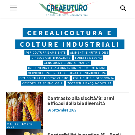
CEREALICOLTURA E
COLTURE INDUSTRIALI
AGRICOLTURA E AMBIENTE
ALIMENTI E NUTRIZIONE
DIFESA E CERTIFICAZIONE
FORESTE E LEGNO
GENOMICA E BIOINFORMATICA
INGEGNERIA E TRASFORMAZIONI AGROALIMENTARI
OLIVICOLTURA, FRUTTICOLTURA E AGRUMICOLTURA
ORTICOLTURA E FLOROVIVAISMO
POLITICHE E BIOECONOMIA
VITICOLTURA ED ENOLOGIA
ZOOTECNIA E ACQUACOLTURA
Contrasto alla siccità/9: armi
efficaci dalla biodiversità
28 Settembre 2022
# 5 | SETTEMBRE
2022
Sostenibilità in pratica /6 – Dagli