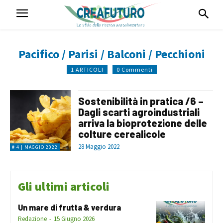
Pacifico / Parisi / Balconi / Pecchioni
1 ARTICOLI
0 Commenti
Sostenibilità in pratica /6 –
Dagli scarti agroindustriali
arriva la bioprotezione delle
colture cerealicole
28 Maggio 2022
# 4 | MAGGIO 2022
Gli ultimi articoli
Un mare di frutta & verdura
Redazione
-
15 Giugno 2026