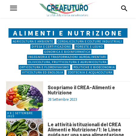
ALIMENTI E NUTRIZIONE
AGRICOLTURA E AMBIENTE
CEREALICOLTURA E COLTURE INDUSTRIALI
DIFESA E CERTIFICAZIONE
FORESTE E LEGNO
GENOMICA E BIOINFORMATICA
INGEGNERIA E TRASFORMAZIONI AGROALIMENTARI
OLIVICOLTURA, FRUTTICOLTURA E AGRUMICOLTURA
ORTICOLTURA E FLOROVIVAISMO
POLITICHE E BIOECONOMIA
VITICOLTURA ED ENOLOGIA
ZOOTECNIA E ACQUACOLTURA
Scopriamo il CREA-Alimenti e
Nutrizione
28 Settembre 2023
# 8 | SETTEMBRE
2023
Le attività istituzionali del CREA
Alimenti e Nutrizione/1: le Linee
guida per una sana alimentazione