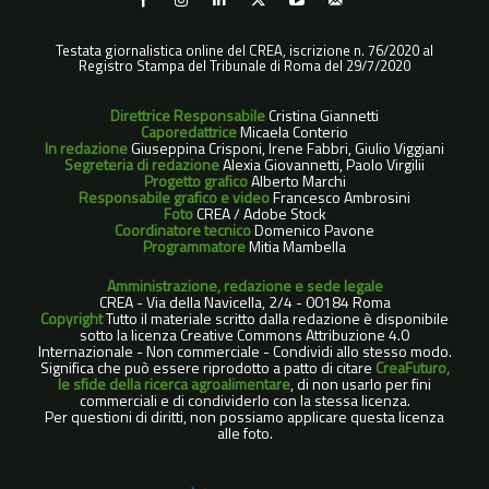
Testata giornalistica online del CREA, iscrizione n. 76/2020 al
Registro Stampa del Tribunale di Roma del 29/7/2020
Direttrice Responsabile
Cristina Giannetti
Caporedattrice
Micaela Conterio
In redazione
Giuseppina Crisponi, Irene Fabbri, Giulio Viggiani
Segreteria di redazione
Alexia Giovannetti, Paolo Virgilii
Progetto grafico
Alberto Marchi
Responsabile grafico e video
Francesco Ambrosini
Foto
CREA / Adobe Stock
Coordinatore tecnico
Domenico Pavone
Programmatore
Mitia Mambella
Amministrazione, redazione e sede legale
CREA - Via della Navicella, 2/4 - 00184 Roma
Copyright
Tutto il materiale scritto dalla redazione è disponibile
sotto la licenza Creative Commons Attribuzione 4.0
Internazionale - Non commerciale - Condividi allo stesso modo.
Significa che può essere riprodotto a patto di citare
CreaFuturo,
le sfide della ricerca agroalimentare
, di non usarlo per fini
commerciali e di condividerlo con la stessa licenza.
Per questioni di diritti, non possiamo applicare questa licenza
alle foto.