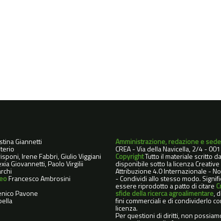
istina Giannetti
Amministrazione, redazione e sede
terio
CREA - Via della Navicella, 2/4 - 0
sponi, Irene Fabbri, Giulio Viggiani
Copyright
Tutto il materiale scritto 
xia Giovannetti, Paolo Virgilii
disponibile sotto la licenza Creati
rchi
Attribuzione 4.0 Internazionale - 
deo
Francesco Ambrosini
- Condividi allo stesso modo. Signif
essere riprodotto a patto di citare
C
nico Pavone
sfide della ricerca agroalimentare
, 
ella
fini commerciali e di condividerlo co
licenza.
Per questioni di diritti, non possiam