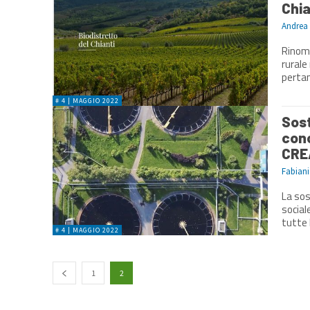
Chia
Andrea
Rinoma
rurale
pertan
# 4 | MAGGIO 2022
Sost
conc
CRE
Fabiani 
La sos
social
tutte 
# 4 | MAGGIO 2022
1
2