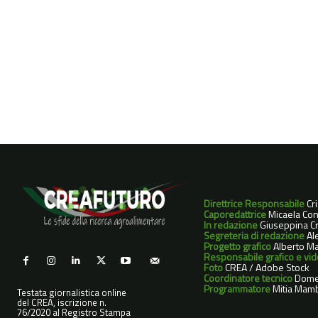
Direttrice Responsabile
Cr
Caporedattrice
Micaela Con
In redazione
Giuseppina Cri
Segreteria di redazione
Ale
Progetto grafico
Alberto Ma
Responsabile grafico e vi
Foto
CREA / Adobe Stock
Coordinatore tecnico
Dome
Programmatore
Mitia Mamb
Testata giornalistica online
del CREA, iscrizione n.
76/2020 al Registro Stampa