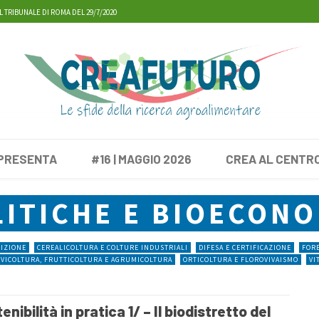
L TRIBUNALE DI ROMA DEL 29/7/2020
 PRESENTA
#16 | MAGGIO 2026
CREA AL CENTR
LITICHE E BIOECONO
RIZIONE
CEREALICOLTURA E COLTURE INDUSTRIALI
DIFESA E CERTIFICAZIONE
FORE
IVICOLTURA, FRUTTICOLTURA E AGRUMICOLTURA
ORTICOLTURA E FLOROVIVAISMO
VI
enibilità in pratica 1/ – Il biodistretto del