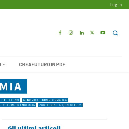
Log in
O
CREAFUTURO IN PDF
MIA
STE E LEGNO
GENOMICA E BIOINFORMATICA
TICOLTURA ED ENOLOGIA
ZOOTECNIA E ACQUACOLTURA
Gli ultimi articoli