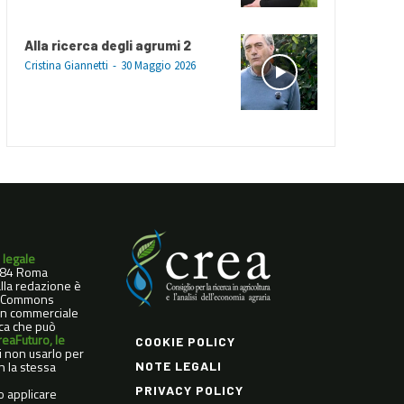
Alla ricerca degli agrumi 2
Cristina Giannetti
-
30 Maggio 2026
 legale
0184 Roma
dalla redazione è
ve Commons
Non commerciale
ica che può
reaFuturo, le
COOKIE POLICY
di non usarlo per
n la stessa
NOTE LEGALI
PRIVACY POLICY
o applicare