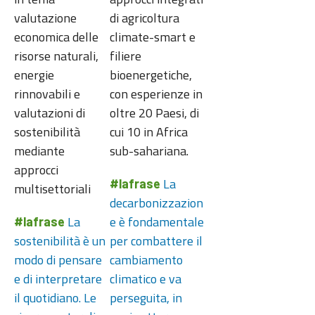
valutazione
di agricoltura
economica delle
climate-smart e
risorse naturali,
filiere
energie
bioenergetiche,
rinnovabili e
con esperienze in
valutazioni di
oltre 20 Paesi, di
sostenibilità
cui 10 in Africa
mediante
sub-sahariana.
approcci
La
#lafrase
multisettoriali
decarbonizzazion
La
e è fondamentale
#lafrase
sostenibilità è un
per combattere il
modo di pensare
cambiamento
e di interpretare
climatico e va
il quotidiano. Le
perseguita, in