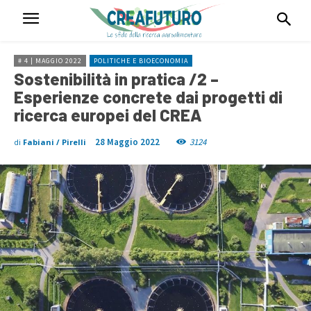
# 4 | MAGGIO 2022
POLITICHE E BIOECONOMIA
Sostenibilità in pratica /2 –
Esperienze concrete dai progetti di
ricerca europei del CREA
28 Maggio 2022
3124
di
Fabiani / Pirelli