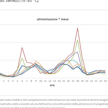
fort termico (15-30 °C).
oni sulla modifica del comportamento alimentare (e non solo) durante le diverse stagion
il periodo caldo si assiste ad una fortissima concentrazione della presenza in mangiatoia 
nata (la mattina molto presto ed il tardo pomeriggio).