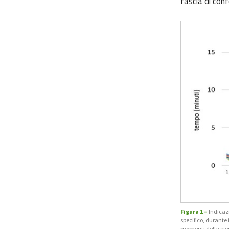
fascia di con
Figura 1 –
Indicazi
specifico, durante 
momenti della gior