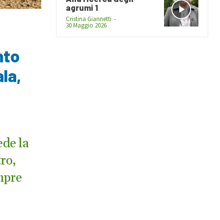
agrumi 1
Cristina Giannetti
-
30 Maggio 2026
nto
la,
ede la
tro,
empre