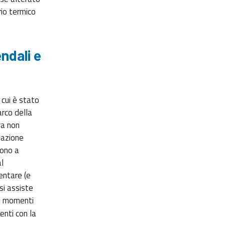
rio termico
ndali e
cui è stato
arco della
va non
lazione
sono a
l
entare (e
si assiste
ci momenti
renti con la