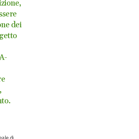
izione,
ssere
one dei
ogetto
A-
re
,
ento.
eale di