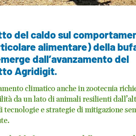
tto del caldo sul comportame
rticolare alimentare) della bufa
emerge dall’avanzamento del
to Agridigit.
amento climatico anche in zootecnia richi
lità da un lato di animali resilienti dall’al
di tecnologie e strategie di mitigazione s
te.