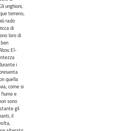
li unghioni,
que terreno,
più rado
ricca di
ono loro di
e ben
 Abou El-
centezza
durante i
 presenta
on quella
via, come si
i fiume e
 non sono
ostante gli
nti, il
volta,
, se alterato