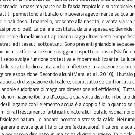
 estende in massima parte nella fascia tropicale e subtropicale. G
iattiti, permettono al bufalo di muoversi agevolmente su qualun
e e paludoso. Il mantello, presente alla nascita, diventa via via 
asi privo di peli). La pelle è costituita da una spessa epidermide, 
molecole di melanina intrappolano i raggi ultravioletti e impedisc
 strati ed i tessuti sottostanti. Sono presenti ghiandole sebace
on un’attività di secrezione maggiore rispetto ai bovini (Shafie e
 Il sebo svolge funzione protettiva e impermeabilizzante. La lu
llo strato lipidico aiuta anche a riflettere la radiazione solare 
ggiore esposizione. Secondo alcuni (Marai et al., 2010), il bufalo
apacità di dissipazione del calore, soprattutto se confrontata c
hiandole sudoripare di maggiore dimensione ed efficienza). Tutta
denominazione (bufalo d’acqua, a sua volta distinto in bufalo d
ude) il legame con l’elemento acqua è a doppio filo in quanto se
mi di raffrescamento (artificiali o naturali), il bufalo rischia, non
siologici naturali, di andare incontro a stress da caldo. Nei rumina
enera elevate quantità di calore (extracalore). Il calore, a sua 
ia per essere dissipato, in una sorta di circolo vizioso. Tale ciclo