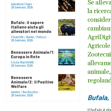
Se alleva
Salvatore Claps
-
28 Gennaio 2026
la ricer
consider
Bufalo: il sapere
italiano aiuta gli
cambiame
allevatori nel mondo
AgriDigit
Chiariotti / Barile / Palocci
-
28 Gennaio 2026
Agricole
Benessere Animale/1:
Zootecni
Europa in Rete
allevame
Cinzia Marchitelli
-
28 Gennaio 2026
animale, 
Benessere
regolando
Animale/2: il Positive
Welfare
Santini / Bochicchio
-
28 Gennaio 2026
Bufala, 
Il bufalo è ri