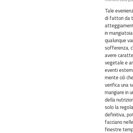
Tale evenienz
di fattori da
atteggiamento
in mangiatoia 
qualunque var
sofferenza, c
avere caratter
vegetale e an
eventi esterni
mente ciò ch
verifica una s
mangiare in un
della nutrizi
solo la regola
definitiva, po
facciano nell
finestre tempo