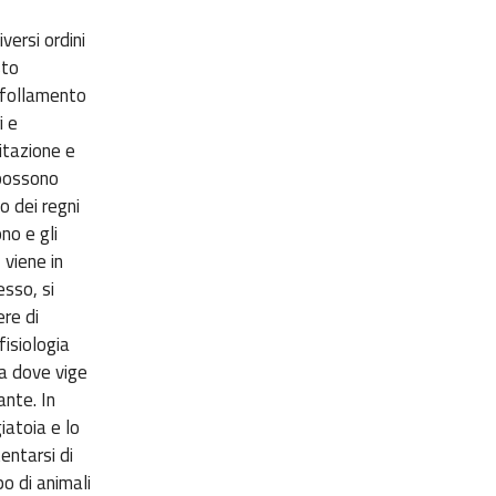
versi ordini
sto
ffollamento
i e
itazione e
 possono
o dei regni
no e gli
 viene in
esso, si
ere di
fisiologia
ia dove vige
ante. In
iatoia e lo
entarsi di
po di animali