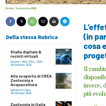
Bufale, Tormancina (RM)
L’effe
(in pa
Della stessa Rubrica
cosa 
Stalla digitale &
proget
recinti virtuali
Iacurto / Meo Zilio / Steri
-
28 Gennaio 2026
Il cambi
Alla scoperta di CREA
disponibi
Zootecnia e
Acquacoltura
invece, 
Salvatore Claps
-
più evolu
28 Gennaio 2026
Zootecnia in Italia