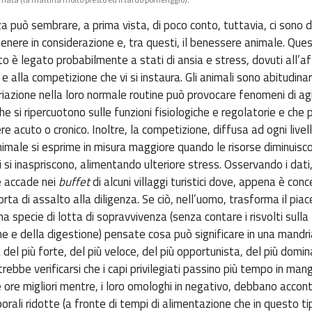
a può sembrare, a prima vista, di poco conto, tuttavia, ci sono di
 tenere in considerazione e, tra questi, il benessere animale. Que
 è legato probabilmente a stati di ansia e stress, dovuti all’a
e alla competizione che vi si instaura. Gli animali sono abitudinar
iazione nella loro normale routine può provocare fenomeni di ag
he si ripercuotono sulle funzioni fisiologiche e regolatorie e che
e acuto o cronico. Inoltre, la competizione, diffusa ad ogni livell
imale si esprime in misura maggiore quando le risorse diminuisco
 si inaspriscono, alimentando ulteriore stress. Osservando i dati,
e accade nei
buffet
di alcuni villaggi turistici dove, appena è conc
orta di assalto alla diligenza. Se ciò, nell’uomo, trasforma il piac
a specie di lotta di sopravvivenza (senza contare i risvolti sulla 
one e della digestione) pensate cosa può significare in una mandr
 del più forte, del più veloce, del più opportunista, del più domin
trebbe verificarsi che i capi privilegiati passino più tempo in mang
e ore migliori mentre, i loro omologhi in negativo, debbano accont
rali ridotte (a fronte di tempi di alimentazione che in questo ti