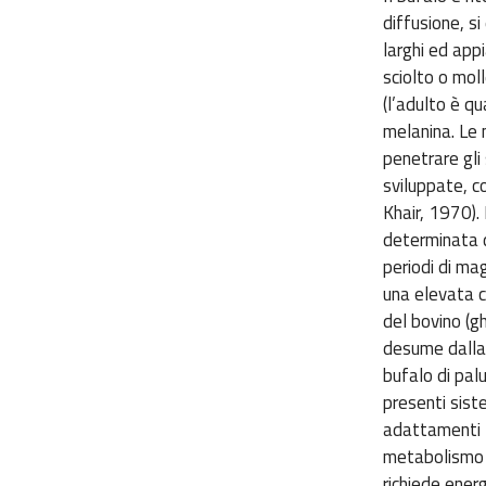
diffusione, si
larghi ed app
sciolto o moll
(l’adulto è qu
melanina. Le 
penetrare gli
sviluppate, c
Khair, 1970).
determinata da
periodi di ma
una elevata c
del bovino (g
desume dalla 
bufalo di pal
presenti siste
adattamenti fi
metabolismo g
richiede energ