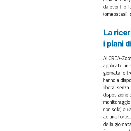
da eventi o fa
(omeostasi), 
La rice
i piani 
Al CREA-Zoote
applicato un s
giornata, oltr
hanno a dispo
libera, senza 
disposizione 
monitoraggio 
non solo) dura
ad una fortis
della giornat