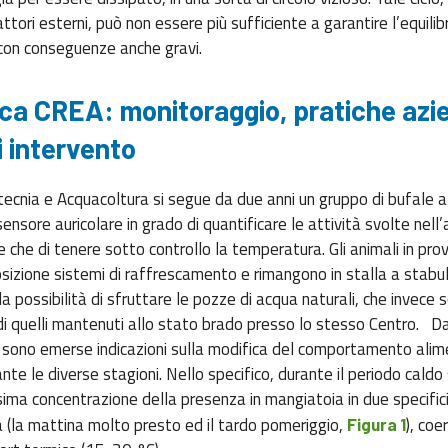
ttori esterni, può non essere più sufficiente a garantire l’equilib
con conseguenze anche gravi.
rca CREA: monitoraggio,
pratiche azie
di intervento
cnia e Acquacoltura si segue da due anni un gruppo di bufale a 
ensore auricolare in grado di quantificare le attività svolte nell’
e che di tenere sotto controllo la temperatura. Gli animali in pro
sizione sistemi di raffrescamento e rimangono in stalla a stabu
la possibilità di sfruttare le pozze di acqua naturali, che invece 
di quelli mantenuti allo stato brado presso lo stesso Centro. Da
sono emerse indicazioni sulla modifica del comportamento alim
nte le diverse stagioni. Nello specifico, durante il periodo caldo 
sima concentrazione della presenza in mangiatoia in due specifi
a (la mattina molto presto ed il tardo pomeriggio,
), coe
Figura 1