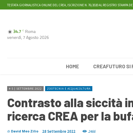
TESTATA GIORNALISTICA ONLINE DEL CREA, ISCRIZIONE N. 76/2020 AL REGISTRO STAMPA DE
34.7
Roma
C
venerdì, 7 Agosto 2026
HOME
CREAFUTURO SI
# 5 | SETTEMBRE 2022
ZOOTECNIA E ACQUACOLTURA
Contrasto alla siccità i
ricerca CREA per la buf
28 Settembre 2022
2466
di
David Meo Zilio