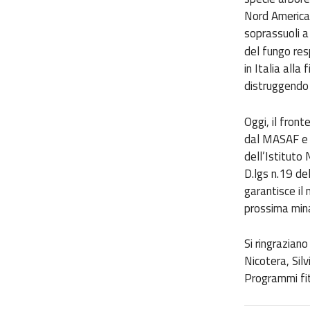
Nord America
soprassuoli a
del fungo res
in Italia alla
distruggendo 
Oggi, il front
dal MASAF e ar
dell’Istituto
D.lgs n.19 de
garantisce il
prossima mina
Si ringrazian
Nicotera, Sil
Programmi fit