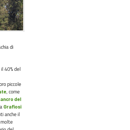
chia di
 il 40% del
loro piccole
, come
ate
ancro del
la
Grafiosi
ti anche il
e molte
ario del