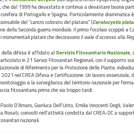
, che dal 1999 ha devastato e continua a devastare buona part
 conifera di Portogallo e Spagna. Particolarmente drammatica è 
ponsabile del “cancro colorato del platano” (
Ceratocystis plata
 fine della Seconda guerra mondiale. Il primo focolaio scoppiò a C
i monumentali platani che decoravano il viale d’accesso alla Re
e della difesa è affidato al
,
Servizio Fitosanitario Nazionale
ticolato in 21 Servizi Fitosanitari Regionali, con il supporto sci
 Nazionale di Riferimento per la Protezione delle Piante, individu
l 2021 nel CREA Difesa e Certificazione. Un lavoro essenziale, 
 monitoraggio e la sorveglianza del territorio nazionale per ferma
ccia fitosanitaria prima che sia troppo tardi.
o Paolo D’Amaro, Gianluca Dell’Unto, Emilia Innocenti Degli, Vale
via Rosati, coinvolti nell’attività condotta dal CREA-DC a suppor
osanitari nazionali.