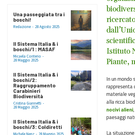
biodivers
Una passeggiata tra i
ricercato
boschi!
Redazione
-
28 Agosto 2025
dall’Uni
scientifi
Il Sistema Italia & i
boschi/1 : MASAF
Istituto
Micaela Conterio
-
Piante, 
28 Maggio 2025
Il Sistema Italia & i
In un mondo se
boschi/2:
Raggruppamento
rappresenta d
Carabinieri
materiale veg
Biodiversità
alla ricca bio
Cristina Giannetti
-
28 Maggio 2025
,
nocivi alieni
paesaggi natu
Il Sistema Italia & i
boschi/3: Coldiretti
La situazione
Michele Nenz
-
28 Maggio 2025