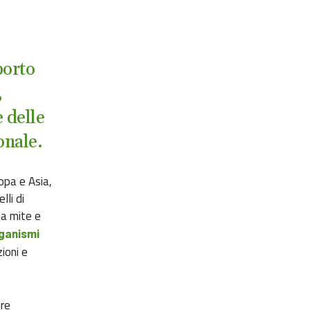
porto
,
e delle
ionale.
opa e Asia,
lli di
ma mite e
ganismi
zioni e
re