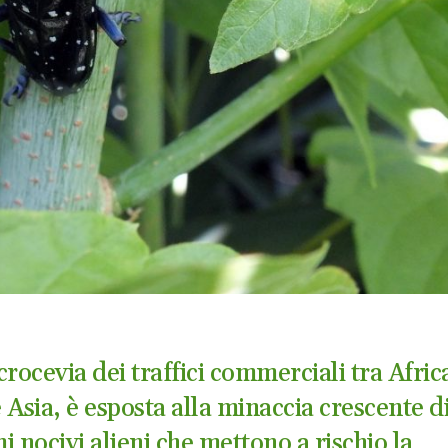
 crocevia dei traffici commerciali tra Afric
 Asia, è esposta alla minaccia crescente d
 nocivi alieni che mettono a rischio la