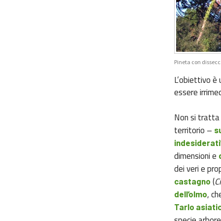
Pineta con dissec
L’obiettivo è
essere irrim
Non si tratta 
territorio –
s
indesiderati
dimensioni e
dei veri e pro
(
C
castagno
, ch
dell’olmo
Tarlo asiati
specie arboree