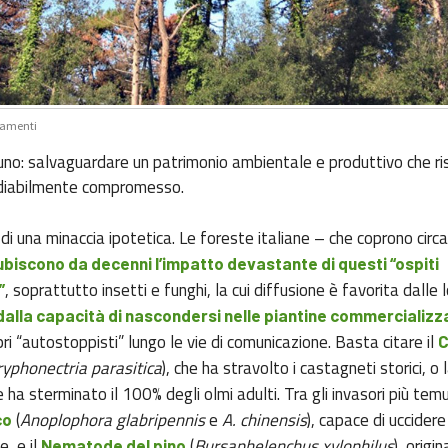
camenti
 uno: salvaguardare un patrimonio ambientale e produttivo che ris
ediabilmente compromesso.
di una minaccia ipotetica. Le foreste italiane – che coprono circa
ubiscono da decenni l’impatto devastante di questi “ospiti
, soprattutto insetti e funghi, la cui diffusione è favorita dalle 
”
dalla capacità di nascondersi nelle piantine commercializz
pri “autostoppisti” lungo le vie di comunicazione. Basta citare il
C
ryphonectria parasitica
), che ha stravolto i castagneti storici, o 
e ha sterminato il 100% degli olmi adulti. Tra gli invasori più temu
(
Anoplophora glabripennis
e
A. chinensis
), capace di uccider
co
, e il
(
Bursaphelenchus xylophilus
), origin
Nematode del pino