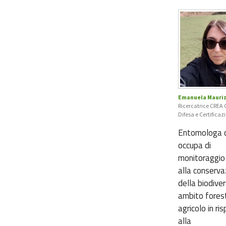
Emanuela Mauriz
Ricercatrice CREA 
Difesa e Certificaz
Entomologa c
occupa di
monitoraggio
alla conserva
della biodiver
ambito forest
agricolo in ri
alla