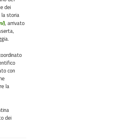
e dei
la storia
, arrivato
ni
)
aserta,
ggia.
 coordinato
entifico
ato con
che
re la
ntina
to dei