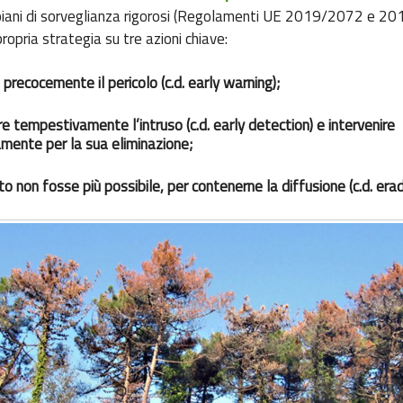
 piani di sorveglianza rigorosi (Regolamenti UE 2019/2072 e 2
ropria strategia su tre azioni chiave:
 precocemente il pericolo (c.d. early warning);
re tempestivamente l’intruso (c.d. early detection) e intervenire
mente per la sua eliminazione;
o non fosse più possibile, per contenerne la diffusione (c.d. erad