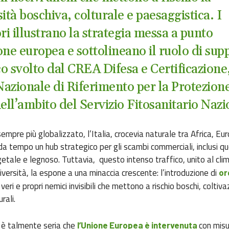
ità boschiva, colturale e paesaggistica. I
ri illustrano la strategia messa a punto
one europea e sottolineano il ruolo di sup
co svolto dal CREA Difesa e Certificazione
 Nazionale di Riferimento per la Protezion
nell’ambito del Servizio Fitosanitario Naz
mpre più globalizzato, l’Italia, crocevia naturale tra Africa, Eur
a tempo un hub strategico per gli scambi commerciali, inclusi que
etale e legnoso. Tuttavia, questo intenso traffico, unito al cli
diversità, la espone a una minaccia crescente: l’introduzione di
or
 veri e propri nemici invisibili che mettono a rischio boschi, coltiva
rali.
 è talmente seria che
con misu
l’Unione Europea è intervenuta