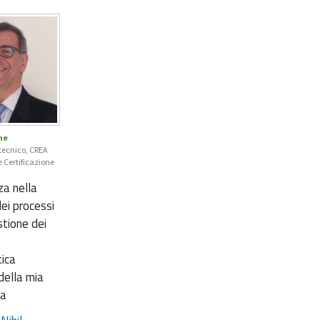
ne
tecnico, CREA
e Certificazione
za nella
ei processi
stione dei
tica
 della mia
za