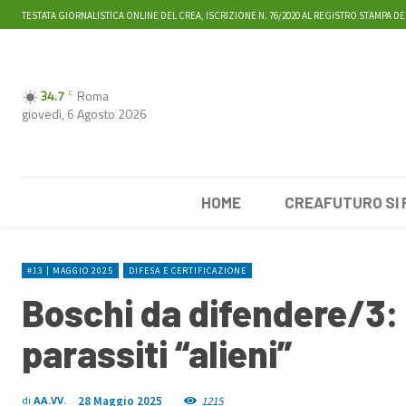
TESTATA GIORNALISTICA ONLINE DEL CREA, ISCRIZIONE N. 76/2020 AL REGISTRO STAMPA DE
34.7
Roma
C
giovedì, 6 Agosto 2026
HOME
CREAFUTURO SI
#13 | MAGGIO 2025
DIFESA E CERTIFICAZIONE
Boschi da difendere/3: 
parassiti “alieni”
28 Maggio 2025
1215
di
AA.VV.