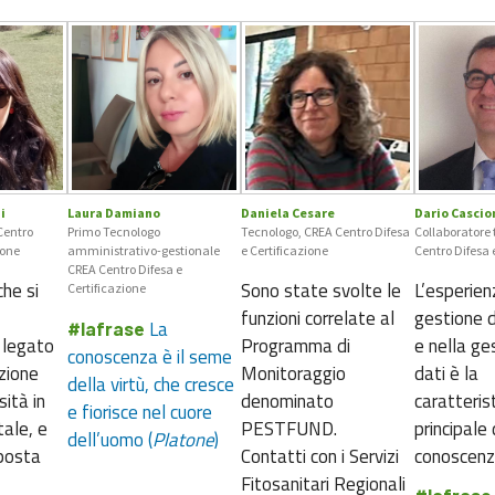
i
Laura Damiano
Daniela Cesare
Dario Cascio
Centro
Primo Tecnologo
Tecnologo, CREA Centro Difesa
Collaboratore 
ione
amministrativo-gestionale
e Certificazione
Centro Difesa 
CREA Centro Difesa e
he si
Sono state svolte le
L’esperien
Certificazione
funzioni correlate al
gestione d
La
#lafrase
 legato
Programma di
e nella ge
conoscenza è il seme
zione
Monitoraggio
dati è la
della virtù, che cresce
sità in
denominato
caratteris
e fiorisce nel cuore
ale, e
PESTFUND.
principale
dell’uomo (
Platone
)
sposta
Contatti con i Servizi
conoscen
Fitosanitari Regionali
#lafrase