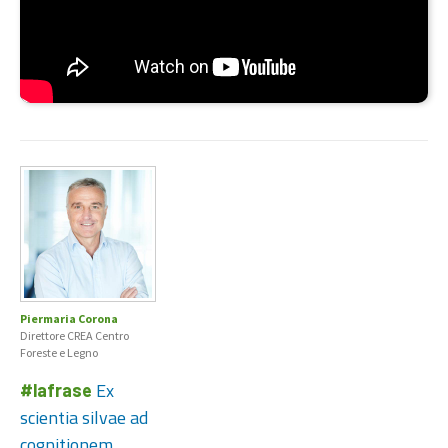
Piermaria Corona
Direttore CREA Centro
Foreste e Legno
Ex
#lafrase
scientia silvae ad
cognitionem