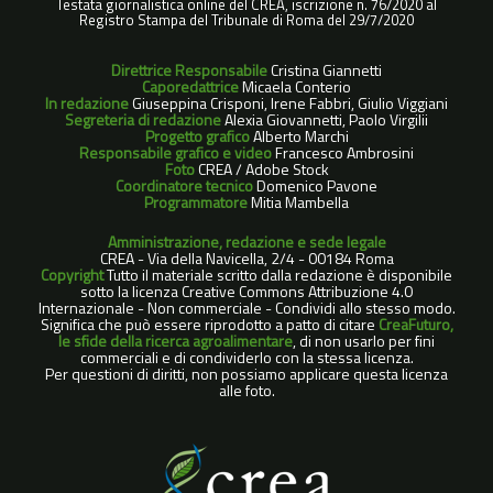
Testata giornalistica online del CREA, iscrizione n. 76/2020 al
Registro Stampa del Tribunale di Roma del 29/7/2020
Direttrice Responsabile
Cristina Giannetti
Caporedattrice
Micaela Conterio
In redazione
Giuseppina Crisponi, Irene Fabbri, Giulio Viggiani
Segreteria di redazione
Alexia Giovannetti, Paolo Virgilii
Progetto grafico
Alberto Marchi
Responsabile grafico e video
Francesco Ambrosini
Foto
CREA / Adobe Stock
Coordinatore tecnico
Domenico Pavone
Programmatore
Mitia Mambella
Amministrazione, redazione e sede legale
CREA - Via della Navicella, 2/4 - 00184 Roma
Copyright
Tutto il materiale scritto dalla redazione è disponibile
sotto la licenza Creative Commons Attribuzione 4.0
Internazionale - Non commerciale - Condividi allo stesso modo.
Significa che può essere riprodotto a patto di citare
CreaFuturo,
le sfide della ricerca agroalimentare
, di non usarlo per fini
commerciali e di condividerlo con la stessa licenza.
Per questioni di diritti, non possiamo applicare questa licenza
alle foto.