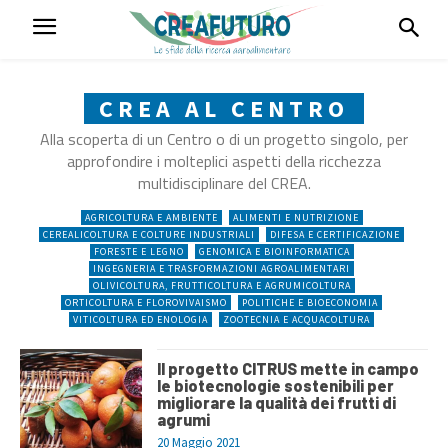
CREA AL CENTRO
Alla scoperta di un Centro o di un progetto singolo, per
approfondire i molteplici aspetti della ricchezza
multidisciplinare del CREA.
AGRICOLTURA E AMBIENTE
ALIMENTI E NUTRIZIONE
CEREALICOLTURA E COLTURE INDUSTRIALI
DIFESA E CERTIFICAZIONE
FORESTE E LEGNO
GENOMICA E BIOINFORMATICA
INGEGNERIA E TRASFORMAZIONI AGROALIMENTARI
OLIVICOLTURA, FRUTTICOLTURA E AGRUMICOLTURA
ORTICOLTURA E FLOROVIVAISMO
POLITICHE E BIOECONOMIA
VITICOLTURA ED ENOLOGIA
ZOOTECNIA E ACQUACOLTURA
Il progetto CITRUS mette in campo
le biotecnologie sostenibili per
migliorare la qualità dei frutti di
agrumi
20 Maggio 2021