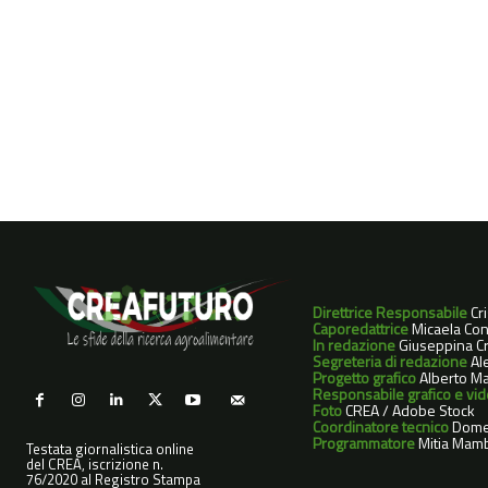
Direttrice Responsabile
Cr
Caporedattrice
Micaela Con
In redazione
Giuseppina Cri
Segreteria di redazione
Ale
Progetto grafico
Alberto Ma
Responsabile grafico e vi
Foto
CREA / Adobe Stock
Coordinatore tecnico
Dome
Programmatore
Mitia Mamb
Testata giornalistica online
del CREA, iscrizione n.
76/2020 al Registro Stampa