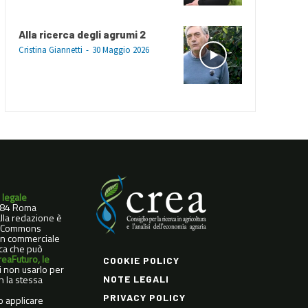
Alla ricerca degli agrumi 2
Cristina Giannetti
-
30 Maggio 2026
 legale
0184 Roma
dalla redazione è
ve Commons
Non commerciale
ica che può
reaFuturo, le
COOKIE POLICY
di non usarlo per
n la stessa
NOTE LEGALI
PRIVACY POLICY
o applicare