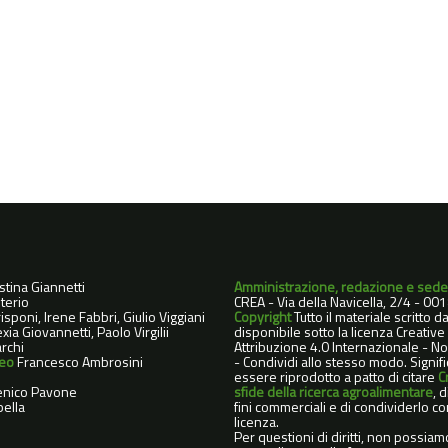
istina Giannetti
Amministrazione, redazione e sede
terio
CREA - Via della Navicella, 2/4 - 0
sponi, Irene Fabbri, Giulio Viggiani
Copyright
Tutto il materiale scritto 
xia Giovannetti, Paolo Virgilii
disponibile sotto la licenza Creati
rchi
Attribuzione 4.0 Internazionale - 
deo
Francesco Ambrosini
- Condividi allo stesso modo. Signif
essere riprodotto a patto di citare
C
nico Pavone
sfide della ricerca agroalimentare
, 
ella
fini commerciali e di condividerlo co
licenza.
Per questioni di diritti, non possiam