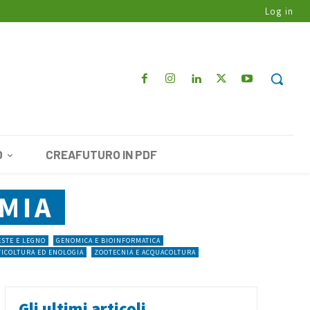
Log in
O
CREAFUTURO IN PDF
MIA
STE E LEGNO
GENOMICA E BIOINFORMATICA
TICOLTURA ED ENOLOGIA
ZOOTECNIA E ACQUACOLTURA
Gli ultimi articoli