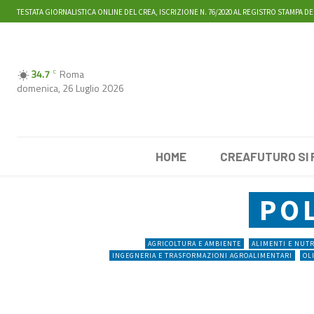
TESTATA GIORNALISTICA ONLINE DEL CREA, ISCRIZIONE N. 76/2020 AL REGISTRO STAMPA DE
34.7
Roma
C
domenica, 26 Luglio 2026
HOME
CREAFUTURO SI
PO
AGRICOLTURA E AMBIENTE
ALIMENTI E NUT
INGEGNERIA E TRASFORMAZIONI AGROALIMENTARI
OL