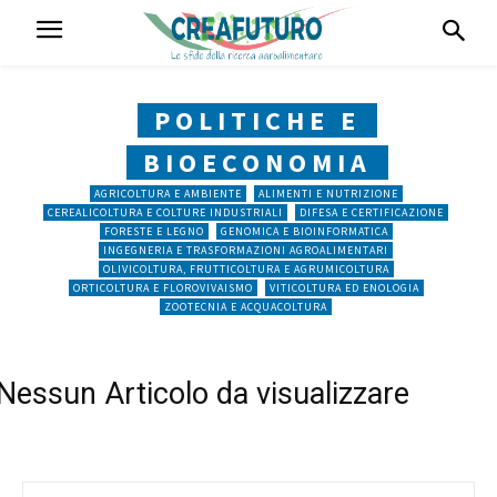
POLITICHE E
BIOECONOMIA
AGRICOLTURA E AMBIENTE
ALIMENTI E NUTRIZIONE
CEREALICOLTURA E COLTURE INDUSTRIALI
DIFESA E CERTIFICAZIONE
FORESTE E LEGNO
GENOMICA E BIOINFORMATICA
INGEGNERIA E TRASFORMAZIONI AGROALIMENTARI
OLIVICOLTURA, FRUTTICOLTURA E AGRUMICOLTURA
ORTICOLTURA E FLOROVIVAISMO
VITICOLTURA ED ENOLOGIA
ZOOTECNIA E ACQUACOLTURA
Nessun Articolo da visualizzare