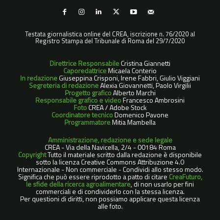
Testata giornalistica online del CREA, iscrizione n. 76/2020 al
Registro Stampa del Tribunale di Roma del 29/7/2020
Direttrice Responsabile
Cristina Giannetti
Caporedattrice
Micaela Conterio
In redazione
Giuseppina Crisponi, Irene Fabbri, Giulio Viggiani
Segreteria di redazione
Alexia Giovannetti, Paolo Virgilii
Progetto grafico
Alberto Marchi
Responsabile grafico e video
Francesco Ambrosini
Foto
CREA / Adobe Stock
Coordinatore tecnico
Domenico Pavone
Programmatore
Mitia Mambella
Amministrazione, redazione e sede legale
CREA - Via della Navicella, 2/4 - 00184 Roma
Copyright
Tutto il materiale scritto dalla redazione è disponibile
sotto la licenza Creative Commons Attribuzione 4.0
Internazionale - Non commerciale - Condividi allo stesso modo.
Significa che può essere riprodotto a patto di citare
CreaFuturo,
le sfide della ricerca agroalimentare
, di non usarlo per fini
commerciali e di condividerlo con la stessa licenza.
Per questioni di diritti, non possiamo applicare questa licenza
alle foto.