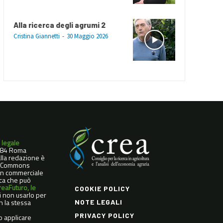
Alla ricerca degli agrumi 2
Cristina Giannetti
-
30 Maggio 2026
 legale
0184 Roma
dalla redazione è
ve Commons
Non commerciale
ica che può
reaFuturo, le
COOKIE POLICY
di non usarlo per
n la stessa
NOTE LEGALI
PRIVACY POLICY
o applicare