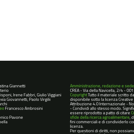
istina Giannetti
Amministrazione, redazione e sede
terio
CREA - Via della Navicella, 2/4 - 0
sponi, Irene Fabbri, Giulio Viggiani
Copyright
Tutto il materiale scritto 
xia Giovannetti, Paolo Virgilii
disponibile sotto la licenza Creati
rchi
Attribuzione 4.0 Internazionale - 
deo
Francesco Ambrosini
- Condividi allo stesso modo. Signif
essere riprodotto a patto di citare
C
nico Pavone
sfide della ricerca agroalimentare
, 
ella
fini commerciali e di condividerlo co
licenza.
Per questioni di diritti, non possiam