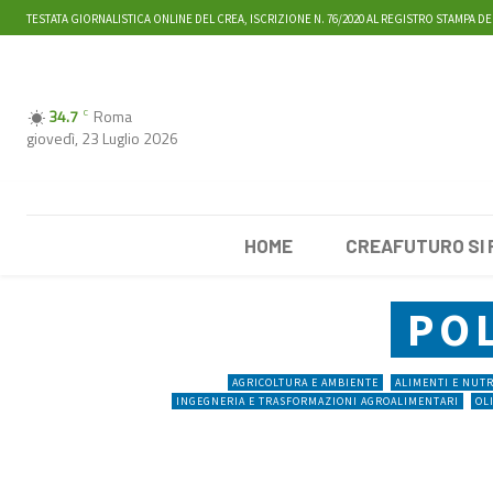
TESTATA GIORNALISTICA ONLINE DEL CREA, ISCRIZIONE N. 76/2020 AL REGISTRO STAMPA DE
34.7
Roma
C
giovedì, 23 Luglio 2026
HOME
CREAFUTURO SI
PO
AGRICOLTURA E AMBIENTE
ALIMENTI E NUT
INGEGNERIA E TRASFORMAZIONI AGROALIMENTARI
OL