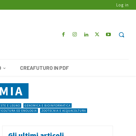
Log in
O
CREAFUTURO IN PDF
MIA
STE E LEGNO
GENOMICA E BIOINFORMATICA
TICOLTURA ED ENOLOGIA
ZOOTECNIA E ACQUACOLTURA
Gli ultimi articoli