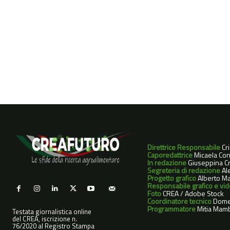
Direttrice Responsabile
Cr
Caporedattrice
Micaela Con
In redazione
Giuseppina Cri
Segreteria di redazione
Ale
Progetto grafico
Alberto Ma
Responsabile grafico e vi
Foto
CREA / Adobe Stock
Coordinatore tecnico
Dome
Programmatore
Mitia Mamb
Testata giornalistica online
del CREA, iscrizione n.
76/2020 al Registro Stampa