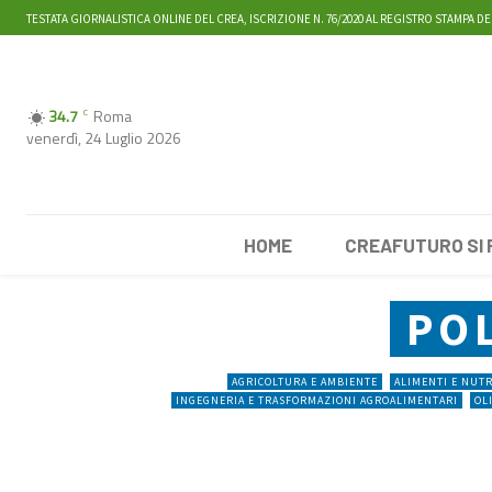
TESTATA GIORNALISTICA ONLINE DEL CREA, ISCRIZIONE N. 76/2020 AL REGISTRO STAMPA DE
34.7
Roma
C
venerdì, 24 Luglio 2026
HOME
CREAFUTURO SI
PO
AGRICOLTURA E AMBIENTE
ALIMENTI E NUT
INGEGNERIA E TRASFORMAZIONI AGROALIMENTARI
OL