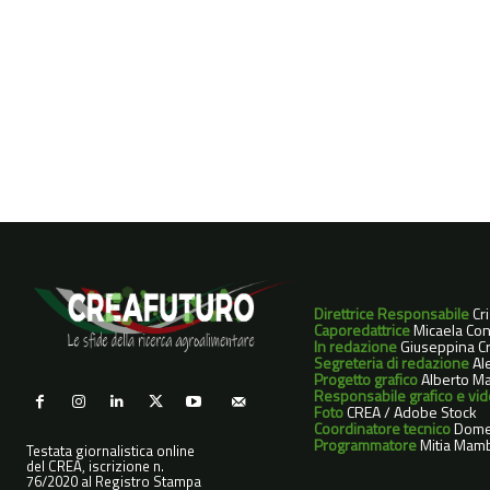
Direttrice Responsabile
Cr
Caporedattrice
Micaela Con
In redazione
Giuseppina Cri
Segreteria di redazione
Ale
Progetto grafico
Alberto Ma
Responsabile grafico e vi
Foto
CREA / Adobe Stock
Coordinatore tecnico
Dome
Programmatore
Mitia Mamb
Testata giornalistica online
del CREA, iscrizione n.
76/2020 al Registro Stampa