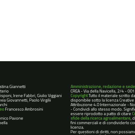
istina Giannetti
Amministrazione, redazione e sede
terio
CREA - Via della Navicella, 2/4 - 0
sponi, Irene Fabbri, Giulio Viggiani
Copyright
Tutto il materiale scritto 
xia Giovannetti, Paolo Virgilii
disponibile sotto la licenza Creati
rchi
Attribuzione 4.0 Internazionale - 
deo
Francesco Ambrosini
- Condividi allo stesso modo. Signif
essere riprodotto a patto di citare
C
nico Pavone
sfide della ricerca agroalimentare
, 
ella
fini commerciali e di condividerlo co
licenza.
Per questioni di diritti, non possiam