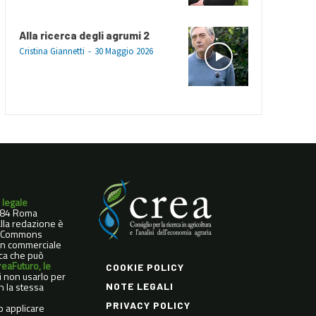
Alla ricerca degli agrumi 2
Cristina Giannetti
-
30 Maggio 2026
 legale
0184 Roma
dalla redazione è
ve Commons
Non commerciale
ica che può
reaFuturo, le
COOKIE POLICY
di non usarlo per
n la stessa
NOTE LEGALI
PRIVACY POLICY
o applicare