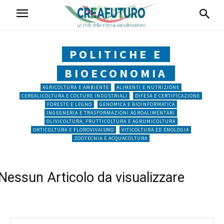
POLITICHE E
BIOECONOMIA
AGRICOLTURA E AMBIENTE
ALIMENTI E NUTRIZIONE
CEREALICOLTURA E COLTURE INDUSTRIALI
DIFESA E CERTIFICAZIONE
FORESTE E LEGNO
GENOMICA E BIOINFORMATICA
INGEGNERIA E TRASFORMAZIONI AGROALIMENTARI
OLIVICOLTURA, FRUTTICOLTURA E AGRUMICOLTURA
ORTICOLTURA E FLOROVIVAISMO
VITICOLTURA ED ENOLOGIA
ZOOTECNIA E ACQUACOLTURA
Nessun Articolo da visualizzare