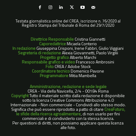
Testata giornalistica online del CREA, iscrizione n. 76/2020 al
Registro Stampa del Tribunale di Roma del 29/7/2020
Direttrice Responsabile
Cristina Giannetti
Caporedattrice
Micaela Conterio
In redazione
Giuseppina Crisponi, Irene Fabbri, Giulio Viggiani
Segreteria di redazione
Alexia Giovannetti, Paolo Virgilii
Progetto grafico
Alberto Marchi
Responsabile grafico e video
Francesco Ambrosini
Foto
CREA / Adobe Stock
Coordinatore tecnico
Domenico Pavone
Programmatore
Mitia Mambella
Amministrazione, redazione e sede legale
CREA - Via della Navicella, 2/4 - 00184 Roma
Copyright
Tutto il materiale scritto dalla redazione è disponibile
sotto la licenza Creative Commons Attribuzione 4.0
Internazionale - Non commerciale - Condividi allo stesso modo.
Significa che può essere riprodotto a patto di citare
CreaFuturo,
le sfide della ricerca agroalimentare
, di non usarlo per fini
commerciali e di condividerlo con la stessa licenza.
Per questioni di diritti, non possiamo applicare questa licenza
alle foto.