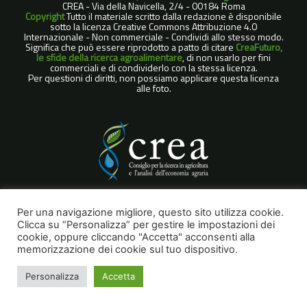
CREA - Via della Navicella, 2/4 - 00184 Roma
Copyright
Tutto il materiale scritto dalla redazione è disponibile
sotto la licenza Creative Commons Attribuzione 4.0
Internazionale - Non commerciale - Condividi allo stesso modo.
Significa che può essere riprodotto a patto di citare
CreaFuturo,
le sfide della ricerca agroalimentare
, di non usarlo per fini
commerciali e di condividerlo con la stessa licenza.
Per questioni di diritti, non possiamo applicare questa licenza
alle foto.
COOKIE POLICY
Per una navigazione migliore, questo sito utilizza cookie.
Clicca su “Personalizza” per gestire le impostazioni dei
NOTE LEGALI
cookie, oppure cliccando "Accetta" acconsenti alla
PRIVACY POLICY
memorizzazione dei cookie sul tuo dispositivo.
Personalizza
Accetta