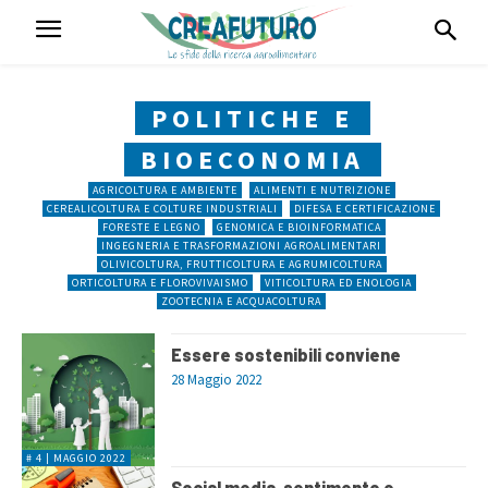
POLITICHE E
BIOECONOMIA
AGRICOLTURA E AMBIENTE
ALIMENTI E NUTRIZIONE
CEREALICOLTURA E COLTURE INDUSTRIALI
DIFESA E CERTIFICAZIONE
FORESTE E LEGNO
GENOMICA E BIOINFORMATICA
INGEGNERIA E TRASFORMAZIONI AGROALIMENTARI
OLIVICOLTURA, FRUTTICOLTURA E AGRUMICOLTURA
ORTICOLTURA E FLOROVIVAISMO
VITICOLTURA ED ENOLOGIA
ZOOTECNIA E ACQUACOLTURA
Essere sostenibili conviene
28 Maggio 2022
# 4 | MAGGIO 2022
Social media, sentimento e