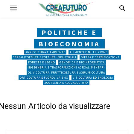
POLITICHE E
BIOECONOMIA
AGRICOLTURA E AMBIENTE
ALIMENTI E NUTRIZIONE
CEREALICOLTURA E COLTURE INDUSTRIALI
DIFESA E CERTIFICAZIONE
FORESTE E LEGNO
GENOMICA E BIOINFORMATICA
INGEGNERIA E TRASFORMAZIONI AGROALIMENTARI
OLIVICOLTURA, FRUTTICOLTURA E AGRUMICOLTURA
ORTICOLTURA E FLOROVIVAISMO
VITICOLTURA ED ENOLOGIA
ZOOTECNIA E ACQUACOLTURA
Nessun Articolo da visualizzare