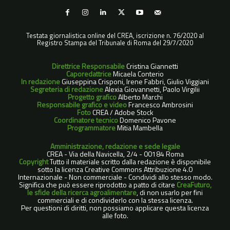
Testata giornalistica online del CREA, iscrizione n. 76/2020 al
Registro Stampa del Tribunale di Roma del 29/7/2020
Direttrice Responsabile
Cristina Giannetti
Caporedattrice
Micaela Conterio
In redazione
Giuseppina Crisponi, Irene Fabbri, Giulio Viggiani
Segreteria di redazione
Alexia Giovannetti, Paolo Virgilii
Progetto grafico
Alberto Marchi
Responsabile grafico e video
Francesco Ambrosini
Foto
CREA / Adobe Stock
Coordinatore tecnico
Domenico Pavone
Programmatore
Mitia Mambella
Amministrazione, redazione e sede legale
CREA - Via della Navicella, 2/4 - 00184 Roma
Copyright
Tutto il materiale scritto dalla redazione è disponibile
sotto la licenza Creative Commons Attribuzione 4.0
Internazionale - Non commerciale - Condividi allo stesso modo.
Significa che può essere riprodotto a patto di citare
CreaFuturo,
le sfide della ricerca agroalimentare
, di non usarlo per fini
commerciali e di condividerlo con la stessa licenza.
Per questioni di diritti, non possiamo applicare questa licenza
alle foto.