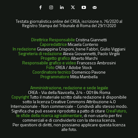
Testata giornalistica online del CREA, iscrizione n. 76/2020 al
Registro Stampa del Tribunale di Roma del 29/7/2020
Direttrice Responsabile
Cristina Giannetti
Caporedattrice
Micaela Conterio
In redazione
Giuseppina Crisponi, Irene Fabbri, Giulio Viggiani
Segreteria di redazione
Alexia Giovannetti, Paolo Virgilii
Progetto grafico
Alberto Marchi
Responsabile grafico e video
Francesco Ambrosini
Foto
CREA / Adobe Stock
Coordinatore tecnico
Domenico Pavone
Programmatore
Mitia Mambella
Amministrazione, redazione e sede legale
CREA - Via della Navicella, 2/4 - 00184 Roma
Copyright
Tutto il materiale scritto dalla redazione è disponibile
sotto la licenza Creative Commons Attribuzione 4.0
Internazionale - Non commerciale - Condividi allo stesso modo.
Significa che può essere riprodotto a patto di citare
CreaFuturo,
le sfide della ricerca agroalimentare
, di non usarlo per fini
commerciali e di condividerlo con la stessa licenza.
Per questioni di diritti, non possiamo applicare questa licenza
alle foto.