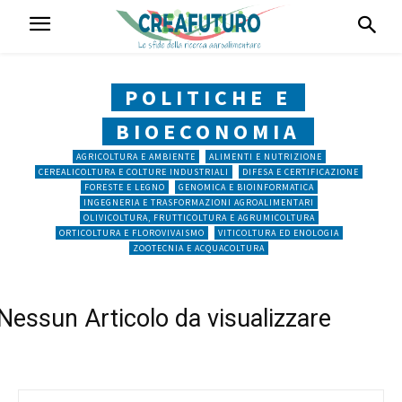
POLITICHE E
BIOECONOMIA
AGRICOLTURA E AMBIENTE
ALIMENTI E NUTRIZIONE
CEREALICOLTURA E COLTURE INDUSTRIALI
DIFESA E CERTIFICAZIONE
FORESTE E LEGNO
GENOMICA E BIOINFORMATICA
INGEGNERIA E TRASFORMAZIONI AGROALIMENTARI
OLIVICOLTURA, FRUTTICOLTURA E AGRUMICOLTURA
ORTICOLTURA E FLOROVIVAISMO
VITICOLTURA ED ENOLOGIA
ZOOTECNIA E ACQUACOLTURA
Nessun Articolo da visualizzare