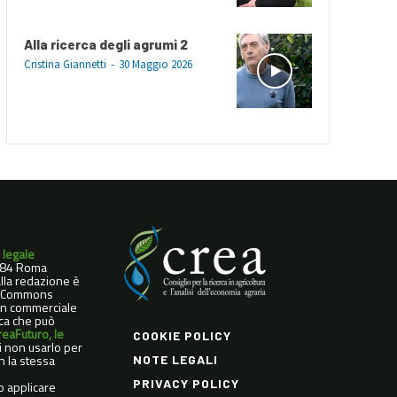
Alla ricerca degli agrumi 2
Cristina Giannetti
-
30 Maggio 2026
 legale
0184 Roma
dalla redazione è
ve Commons
Non commerciale
ica che può
reaFuturo, le
COOKIE POLICY
di non usarlo per
n la stessa
NOTE LEGALI
PRIVACY POLICY
o applicare