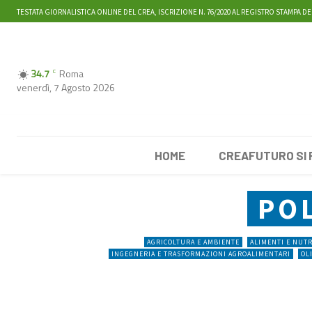
TESTATA GIORNALISTICA ONLINE DEL CREA, ISCRIZIONE N. 76/2020 AL REGISTRO STAMPA DE
34.7
Roma
C
venerdì, 7 Agosto 2026
HOME
CREAFUTURO SI
PO
AGRICOLTURA E AMBIENTE
ALIMENTI E NUT
INGEGNERIA E TRASFORMAZIONI AGROALIMENTARI
OL