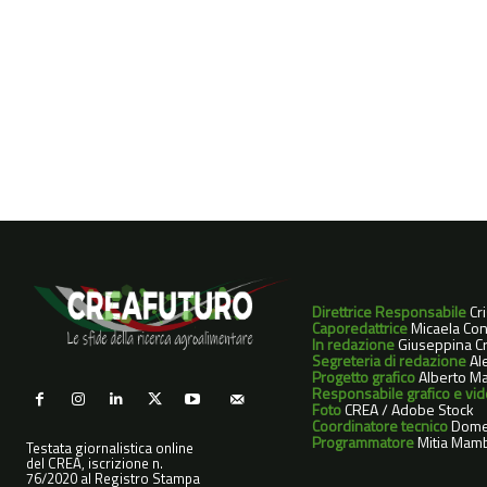
Direttrice Responsabile
Cr
Caporedattrice
Micaela Con
In redazione
Giuseppina Cri
Segreteria di redazione
Ale
Progetto grafico
Alberto Ma
Responsabile grafico e vi
Foto
CREA / Adobe Stock
Coordinatore tecnico
Dome
Programmatore
Mitia Mamb
Testata giornalistica online
del CREA, iscrizione n.
76/2020 al Registro Stampa