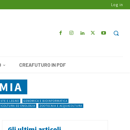
Log in
O
CREAFUTURO IN PDF
MIA
STE E LEGNO
GENOMICA E BIOINFORMATICA
TICOLTURA ED ENOLOGIA
ZOOTECNIA E ACQUACOLTURA
Gli ultimi articoli