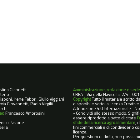
istina Giannetti
Amministrazione, redazione e sede
terio
CREA - Via della Navicella, 2/4 - 0
sponi, Irene Fabbri, Giulio Viggiani
Copyright
Tutto il materiale scritto 
xia Giovannetti, Paolo Virgilii
disponibile sotto la licenza Creati
rchi
Attribuzione 4.0 Internazionale - 
deo
Francesco Ambrosini
- Condividi allo stesso modo. Signif
essere riprodotto a patto di citare
C
nico Pavone
sfide della ricerca agroalimentare
, 
ella
fini commerciali e di condividerlo co
licenza.
Per questioni di diritti, non possiam