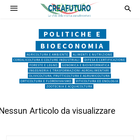
POLITICHE E
BIOECONOMIA
AGRICOLTURA E AMBIENTE
ALIMENTI E NUTRIZIONE
CEREALICOLTURA E COLTURE INDUSTRIALI
DIFESA E CERTIFICAZIONE
FORESTE E LEGNO
GENOMICA E BIOINFORMATICA
INGEGNERIA E TRASFORMAZIONI AGROALIMENTARI
OLIVICOLTURA, FRUTTICOLTURA E AGRUMICOLTURA
ORTICOLTURA E FLOROVIVAISMO
VITICOLTURA ED ENOLOGIA
ZOOTECNIA E ACQUACOLTURA
Nessun Articolo da visualizzare