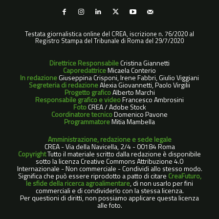
Testata giornalistica online del CREA, iscrizione n. 76/2020 al
Registro Stampa del Tribunale di Roma del 29/7/2020
Direttrice Responsabile
Cristina Giannetti
Caporedattrice
Micaela Conterio
In redazione
Giuseppina Crisponi, Irene Fabbri, Giulio Viggiani
Segreteria di redazione
Alexia Giovannetti, Paolo Virgilii
Progetto grafico
Alberto Marchi
Responsabile grafico e video
Francesco Ambrosini
Foto
CREA / Adobe Stock
Coordinatore tecnico
Domenico Pavone
Programmatore
Mitia Mambella
Amministrazione, redazione e sede legale
CREA - Via della Navicella, 2/4 - 00184 Roma
Copyright
Tutto il materiale scritto dalla redazione è disponibile
sotto la licenza Creative Commons Attribuzione 4.0
Internazionale - Non commerciale - Condividi allo stesso modo.
Significa che può essere riprodotto a patto di citare
CreaFuturo,
le sfide della ricerca agroalimentare
, di non usarlo per fini
commerciali e di condividerlo con la stessa licenza.
Per questioni di diritti, non possiamo applicare questa licenza
alle foto.