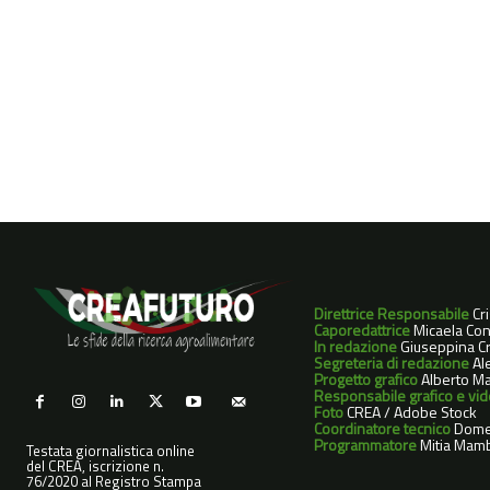
Direttrice Responsabile
Cr
Caporedattrice
Micaela Con
In redazione
Giuseppina Cri
Segreteria di redazione
Ale
Progetto grafico
Alberto Ma
Responsabile grafico e vi
Foto
CREA / Adobe Stock
Coordinatore tecnico
Dome
Programmatore
Mitia Mamb
Testata giornalistica online
del CREA, iscrizione n.
76/2020 al Registro Stampa