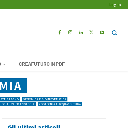
Log in
O
CREAFUTURO IN PDF
MIA
STE E LEGNO
GENOMICA E BIOINFORMATICA
TICOLTURA ED ENOLOGIA
ZOOTECNIA E ACQUACOLTURA
Gli ultimi articoli