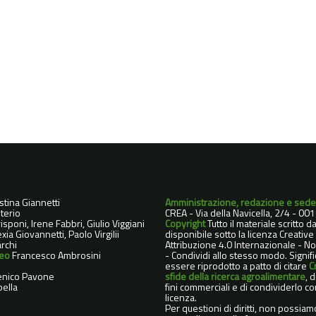
istina Giannetti
Amministrazione, redazione e sede
terio
CREA - Via della Navicella, 2/4 - 0
sponi, Irene Fabbri, Giulio Viggiani
Copyright
Tutto il materiale scritto 
xia Giovannetti, Paolo Virgilii
disponibile sotto la licenza Creati
rchi
Attribuzione 4.0 Internazionale - 
deo
Francesco Ambrosini
- Condividi allo stesso modo. Signif
essere riprodotto a patto di citare
C
nico Pavone
sfide della ricerca agroalimentare
, 
ella
fini commerciali e di condividerlo co
licenza.
Per questioni di diritti, non possiam