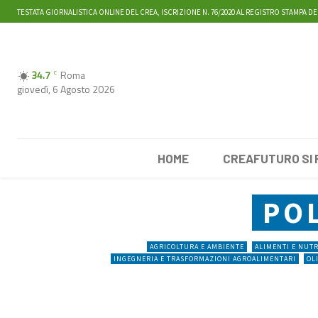
TESTATA GIORNALISTICA ONLINE DEL CREA, ISCRIZIONE N. 76/2020 AL REGISTRO STAMPA DE
34.7
Roma
C
giovedì, 6 Agosto 2026
HOME
CREAFUTURO SI
PO
AGRICOLTURA E AMBIENTE
ALIMENTI E NUT
INGEGNERIA E TRASFORMAZIONI AGROALIMENTARI
OL