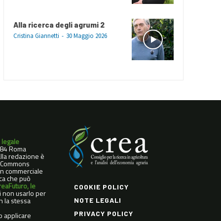
Alla ricerca degli agrumi 2
Cristina Giannetti
-
30 Maggio 2026
 legale
0184 Roma
dalla redazione è
ve Commons
Non commerciale
ica che può
reaFuturo, le
COOKIE POLICY
di non usarlo per
n la stessa
NOTE LEGALI
PRIVACY POLICY
o applicare