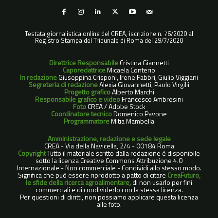
Testata giornalistica online del CREA, iscrizione n. 76/2020 al
Registro Stampa del Tribunale di Roma del 29/7/2020
Direttrice Responsabile
Cristina Giannetti
Caporedattrice
Micaela Conterio
In redazione
Giuseppina Crisponi, Irene Fabbri, Giulio Viggiani
Segreteria di redazione
Alexia Giovannetti, Paolo Virgilii
Progetto grafico
Alberto Marchi
Responsabile grafico e video
Francesco Ambrosini
Foto
CREA / Adobe Stock
Coordinatore tecnico
Domenico Pavone
Programmatore
Mitia Mambella
Amministrazione, redazione e sede legale
CREA - Via della Navicella, 2/4 - 00184 Roma
Copyright
Tutto il materiale scritto dalla redazione è disponibile
sotto la licenza Creative Commons Attribuzione 4.0
Internazionale - Non commerciale - Condividi allo stesso modo.
Significa che può essere riprodotto a patto di citare
CreaFuturo,
le sfide della ricerca agroalimentare
, di non usarlo per fini
commerciali e di condividerlo con la stessa licenza.
Per questioni di diritti, non possiamo applicare questa licenza
alle foto.