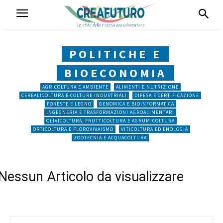
POLITICHE E
BIOECONOMIA
AGRICOLTURA E AMBIENTE
ALIMENTI E NUTRIZIONE
CEREALICOLTURA E COLTURE INDUSTRIALI
DIFESA E CERTIFICAZIONE
FORESTE E LEGNO
GENOMICA E BIOINFORMATICA
INGEGNERIA E TRASFORMAZIONI AGROALIMENTARI
OLIVICOLTURA, FRUTTICOLTURA E AGRUMICOLTURA
ORTICOLTURA E FLOROVIVAISMO
VITICOLTURA ED ENOLOGIA
ZOOTECNIA E ACQUACOLTURA
Nessun Articolo da visualizzare