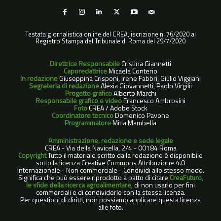
Testata giornalistica online del CREA, iscrizione n. 76/2020 al
Registro Stampa del Tribunale di Roma del 29/7/2020
Direttrice Responsabile
Cristina Giannetti
Caporedattrice
Micaela Conterio
In redazione
Giuseppina Crisponi, Irene Fabbri, Giulio Viggiani
Segreteria di redazione
Alexia Giovannetti, Paolo Virgilii
Progetto grafico
Alberto Marchi
Responsabile grafico e video
Francesco Ambrosini
Foto
CREA / Adobe Stock
Coordinatore tecnico
Domenico Pavone
Programmatore
Mitia Mambella
Amministrazione, redazione e sede legale
CREA - Via della Navicella, 2/4 - 00184 Roma
Copyright
Tutto il materiale scritto dalla redazione è disponibile
sotto la licenza Creative Commons Attribuzione 4.0
Internazionale - Non commerciale - Condividi allo stesso modo.
Significa che può essere riprodotto a patto di citare
CreaFuturo,
le sfide della ricerca agroalimentare
, di non usarlo per fini
commerciali e di condividerlo con la stessa licenza.
Per questioni di diritti, non possiamo applicare questa licenza
alle foto.