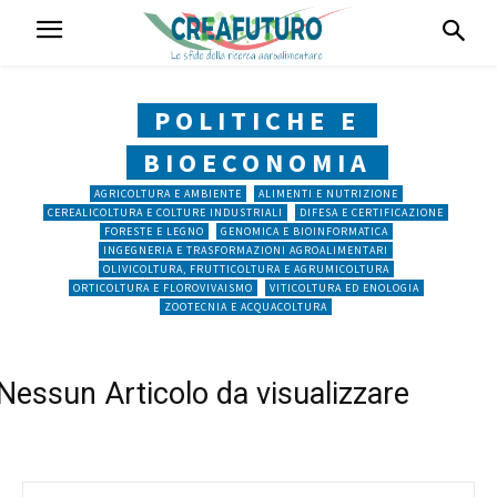
POLITICHE E
BIOECONOMIA
AGRICOLTURA E AMBIENTE
ALIMENTI E NUTRIZIONE
CEREALICOLTURA E COLTURE INDUSTRIALI
DIFESA E CERTIFICAZIONE
FORESTE E LEGNO
GENOMICA E BIOINFORMATICA
INGEGNERIA E TRASFORMAZIONI AGROALIMENTARI
OLIVICOLTURA, FRUTTICOLTURA E AGRUMICOLTURA
ORTICOLTURA E FLOROVIVAISMO
VITICOLTURA ED ENOLOGIA
ZOOTECNIA E ACQUACOLTURA
Nessun Articolo da visualizzare