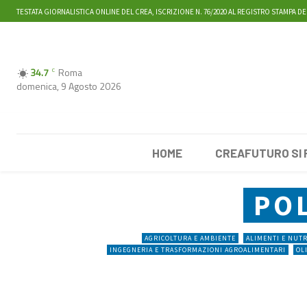
TESTATA GIORNALISTICA ONLINE DEL CREA, ISCRIZIONE N. 76/2020 AL REGISTRO STAMPA DE
34.7
Roma
C
domenica, 9 Agosto 2026
HOME
CREAFUTURO SI
PO
AGRICOLTURA E AMBIENTE
ALIMENTI E NUT
INGEGNERIA E TRASFORMAZIONI AGROALIMENTARI
OL