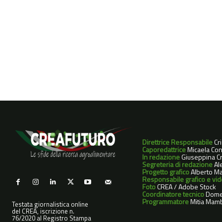
Direttrice Responsabile
Cr
Caporedattrice
Micaela Con
In redazione
Giuseppina Cri
Segreteria di redazione
Ale
Progetto grafico
Alberto Ma
Responsabile grafico e vi
Foto
CREA / Adobe Stock
Coordinatore tecnico
Dome
Programmatore
Mitia Mamb
Testata giornalistica online
del CREA, iscrizione n.
76/2020 al Registro Stampa