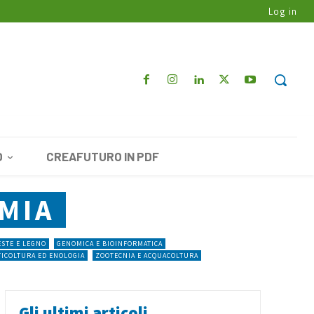
Log in
O
CREAFUTURO IN PDF
MIA
STE E LEGNO
GENOMICA E BIOINFORMATICA
TICOLTURA ED ENOLOGIA
ZOOTECNIA E ACQUACOLTURA
Gli ultimi articoli