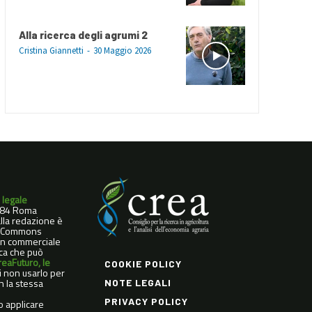
Alla ricerca degli agrumi 2
Cristina Giannetti
-
30 Maggio 2026
 legale
0184 Roma
dalla redazione è
ve Commons
Non commerciale
ica che può
reaFuturo, le
COOKIE POLICY
di non usarlo per
n la stessa
NOTE LEGALI
PRIVACY POLICY
o applicare