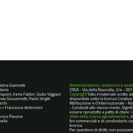
istina Giannetti
Amministrazione, redazione e sede
terio
CREA - Via della Navicella, 2/4 - 0
sponi, Irene Fabbri, Giulio Viggiani
Copyright
Tutto il materiale scritto 
xia Giovannetti, Paolo Virgilii
disponibile sotto la licenza Creati
rchi
Attribuzione 4.0 Internazionale - 
deo
Francesco Ambrosini
- Condividi allo stesso modo. Signif
essere riprodotto a patto di citare
C
nico Pavone
sfide della ricerca agroalimentare
, 
ella
fini commerciali e di condividerlo co
licenza.
Per questioni di diritti, non possiam