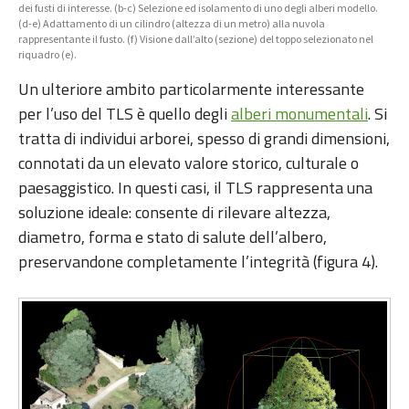
dei fusti di interesse. (b-c) Selezione ed isolamento di uno degli alberi modello.
(d-e) Adattamento di un cilindro (altezza di un metro) alla nuvola
rappresentante il fusto. (f) Visione dall’alto (sezione) del toppo selezionato nel
riquadro (e).
Un ulteriore ambito particolarmente interessante
per l’uso del TLS è quello degli
alberi monumentali
. Si
tratta di individui arborei, spesso di grandi dimensioni,
connotati da un elevato valore storico, culturale o
paesaggistico. In questi casi, il TLS rappresenta una
soluzione ideale: consente di rilevare altezza,
diametro, forma e stato di salute dell’albero,
preservandone completamente l’integrità (figura 4).