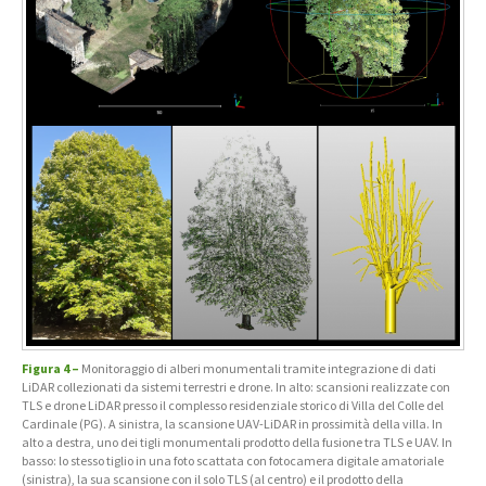
Figura 4 –
Monitoraggio di alberi monumentali tramite integrazione di dati
LiDAR collezionati da sistemi terrestri e drone. In alto: scansioni realizzate con
TLS e drone LiDAR presso il complesso residenziale storico di Villa del Colle del
Cardinale (PG). A sinistra, la scansione UAV-LiDAR in prossimità della villa. In
alto a destra, uno dei tigli monumentali prodotto della fusione tra TLS e UAV. In
basso: lo stesso tiglio in una foto scattata con fotocamera digitale amatoriale
(sinistra), la sua scansione con il solo TLS (al centro) e il prodotto della