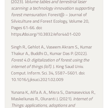
(2023).
Volume tables and terrestrial laser
scanning: a technology innovation supporting
forest mensuration
. Forest@ – Journal of
Silviculture and Forest Ecology, Volume 20,
Pages 61-66. doi:
https://doi.org/10.3832/efor4401-020
Singh R., Gehlot A., Vaseem Akram S., Kumar
Thakur A., Buddhi D., Kumar Das P. (2022).
Forest 4.0: digitalization of forest using the
internet of things (IoT)
. J. King Saud Univ.
Comput. Inform. Sci. 34, 5587–5601. doi:
10.1016/j.jksuci.2021.02.009
Yunana K., Alfa A. A., Misra S., Damasevicius R.,
Maskeliunas R., Oluranti J. (2021).
Internet of
Things: applications, adoptions and