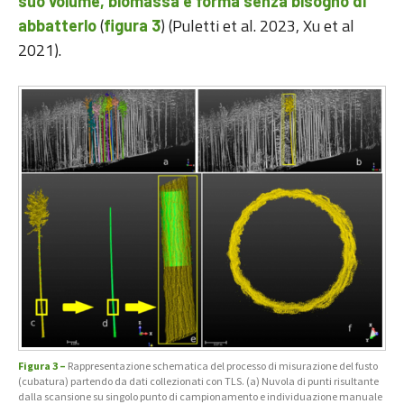
suo volume, biomassa e forma senza bisogno di
(
) (Puletti et al. 2023, Xu et al
abbatterlo
figura 3
2021).
Figura 3 –
Rappresentazione schematica del processo di misurazione del fusto
(cubatura) partendo da dati collezionati con TLS. (a) Nuvola di punti risultante
dalla scansione su singolo punto di campionamento e individuazione manuale