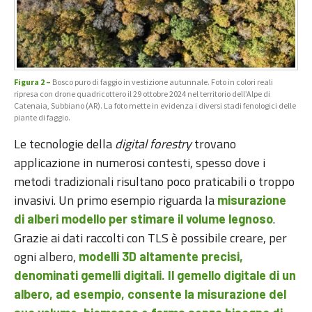
Figura 2 –
Bosco puro di faggio in vestizione autunnale. Foto in colori reali
ripresa con drone quadricottero il 29 ottobre 2024 nel territorio dell’Alpe di
Catenaia, Subbiano (AR). La foto mette in evidenza i diversi stadi fenologici delle
piante di faggio.
Le tecnologie della
digital forestry
trovano
applicazione in numerosi contesti, spesso dove i
metodi tradizionali risultano poco praticabili o troppo
invasivi. Un primo esempio riguarda la
misurazione
.
di alberi modello per stimare il volume legnoso
Grazie ai dati raccolti con TLS è possibile creare, per
ogni albero,
modelli 3D altamente precisi,
denominati gemelli digitali. Il gemello digitale di un
albero, ad esempio, consente la misurazione del