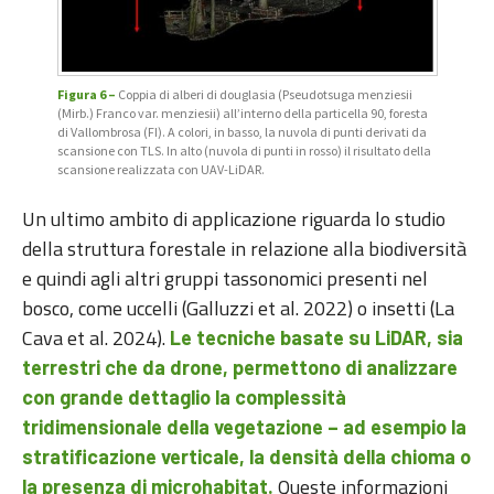
Figura 6 –
Coppia di alberi di douglasia (Pseudotsuga menziesii
(Mirb.) Franco var. menziesii) all’interno della particella 90, foresta
di Vallombrosa (FI). A colori, in basso, la nuvola di punti derivati da
scansione con TLS. In alto (nuvola di punti in rosso) il risultato della
scansione realizzata con UAV-LiDAR.
Un ultimo ambito di applicazione riguarda lo studio
della struttura forestale in relazione alla biodiversità
e quindi agli altri gruppi tassonomici presenti nel
bosco, come uccelli (Galluzzi et al. 2022) o insetti (La
Cava et al. 2024).
Le tecniche basate su LiDAR, sia
terrestri che da drone, permettono di analizzare
con grande dettaglio la complessità
tridimensionale della vegetazione – ad esempio la
stratificazione verticale, la densità della chioma o
Queste informazioni
la presenza di microhabitat.