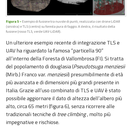
Figura 5 –
Esempio di fusione tra nuvole di punti, realizzata con drone LiDAR
(sinistra) e TLS (centro) su foresta pura di faggio. A destra, il risultato della
fusione (rosso TLS, verde UAV-LiDAR).
Un ulteriore esempio recente di integrazione TLS e
UAV ha riguardato la famosa “particella 90”
all’interno della Foresta di Vallombrosa (FI). Si tratta
del popolamento di douglasia (
Pseudotsuga menziesii
(Mirb.) Franco var.
menziesii
) presumibilmente di età
più avanzata e di dimensioni più grandi presente in
Italia. Grazie all’uso combinato di TLS e UAV è stato
possibile aggiornare il dato di altezza dell’albero più
alto, circa 65 metri (figura 6), senza ricorrere alle
tradizionali tecniche di
tree climbing
, molto più
impegnative e rischiose.