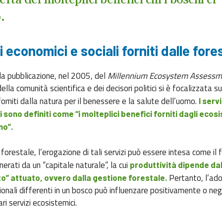
erta dei molteplici benefici chi i boschi ci
o.
 economici e sociali forniti dalle fore
la pubblicazione, nel 2005, del
Millennium Ecosystem Assessm
ella comunità scientifica e dei decisori politici si è focalizzata sui
orniti dalla natura per il benessere e la salute dell’uomo.
I servi
sono definiti come “i molteplici benefici forniti dagli ecosi
o”.
orestale, l’erogazione di tali servizi può essere intesa come il f
nerati da un “capitale naturale”, la cui
produttività dipende dal 
Pertanto, l’ado
o” attuato, ovvero dalla gestione forestale.
ionali differenti in un bosco può influenzare positivamente o n
ari servizi ecosistemici.