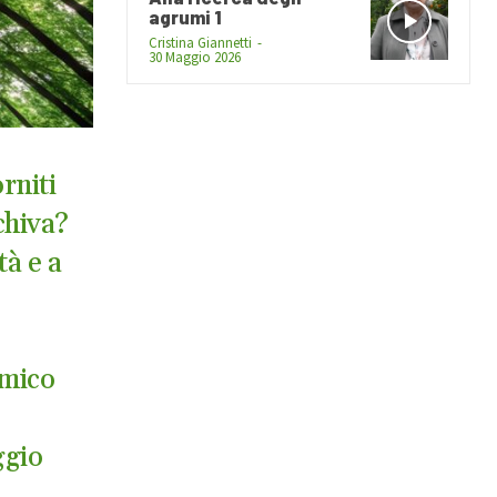
agrumi 1
Cristina Giannetti
-
30 Maggio 2026
rniti
chiva?
tà e a
omico
ggio