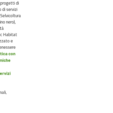
progetti di
 di servizi
(Selvicoltura
ino nero),
ità
ic Habitat
izzato e
 benessere
stica con
amiche
ervizi
mali,