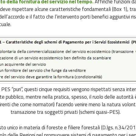
Affinché funzioni d
o della fornitura del servizio nel tempo.
eve rispettare alcune caratteristiche fondamentali (Box 1), tra 
ell’accordo e il fatto che l’intervento porti benefici aggiuntivi ri
tuale.
 PES “puri”, questi cinque requisiti vengono rispettati senza int
te pubblico, mentre nella pratica, spesso, il ruolo delle autorità è
renti che come normatori) facendo venire meno la natura volonta
transazione tra soggetti privati (schemi quasi-PES).
Testo unico in materia di foreste e filiere forestali (D.lgs. n.34/2
ruolo delle Regioni nel promuovere sistemi di pagamento per i serv