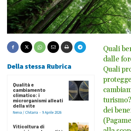
Quali be
dalle for
Della stessa Rubrica
Quali pr
protegger
Qualità e
cambiame
cambiamento
climatico: i
turismo?
microrganismi alleati
della vite
dei bene
Nerva / Chitarra
-
9 Aprile 2026
(Pagamen
Viticoltura di