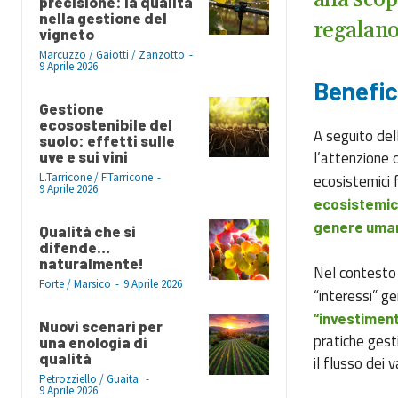
alla scop
precisione: la qualità
nella gestione del
regalan
vigneto
Marcuzzo / Gaiotti / Zanzotto
-
9 Aprile 2026
Benefici
Gestione
ecosostenibile del
A seguito del
suolo: effetti sulle
l’attenzione d
uve e sui vini
L.Tarricone / F.Tarricone
-
ecosistemici f
9 Aprile 2026
ecosistemici 
genere uman
Qualità che si
difende…
naturalmente!
Nel contesto f
Forte / Marsico
-
9 Aprile 2026
“interessi” ge
“investiment
Nuovi scenari per
pratiche gest
una enologia di
qualità
il flusso dei v
Petrozziello / Guaita
-
9 Aprile 2026