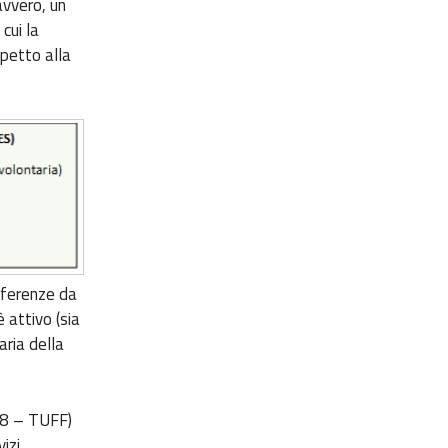
avvero, un
cui la
spetto alla
erferenze da
 attivo (sia
ria della
018 – TUFF)
izi