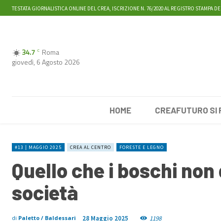
TESTATA GIORNALISTICA ONLINE DEL CREA, ISCRIZIONE N. 76/2020 AL REGISTRO STAMPA DE
34.7
Roma
C
giovedì, 6 Agosto 2026
HOME
CREAFUTURO SI
#13 | MAGGIO 2025
CREA AL CENTRO
FORESTE E LEGNO
Quello che i boschi non 
società
28 Maggio 2025
1198
di
Paletto / Baldessari