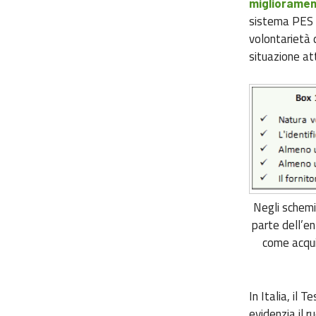
migliorament
sistema PES d
volontarietà d
situazione at
Negli schemi
parte dell’en
come acqui
In Italia, il 
evidenzia il 