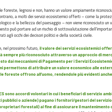
lle foreste, legnosi e non, hanno un valore ampiamente riconosci
ntrario, a molti dei servizi ecosistemici offerti – come la protez
eologico e la bellezza del paesaggio – non viene riconosciuto un 
esto può portare ad un rischio di sottovalutazione dell’importa
ti agli occhi dei decisori politici e della società civile.
he, nel prossimo futuro,
il valore dei servizi ecosistemici offer
rà sempre più riconosciuto attraverso un approccio di mer
sto dai meccanismi di Pagamento per i Servizi Ecosistemic
i permettono di attribuire un valore economico alle estern
 le foreste offrono all’uomo, rendendole più evidenti anche
S sono accordi volontari in cui i beneficiari di servizio amb
ti pubblici o aziende) pagano i fornitori/gestori del servizio
proprietari forestali) al fine di assicurare il mantenimento 