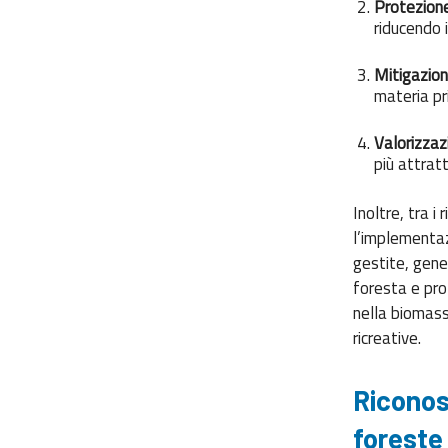
Protezione 
riducendo i
Mitigazion
materia pr
Valorizzaz
più attratt
Inoltre, tra i
l’implementaz
gestite, gener
foresta e pro
nella biomassa
ricreative.
Riconos
forest