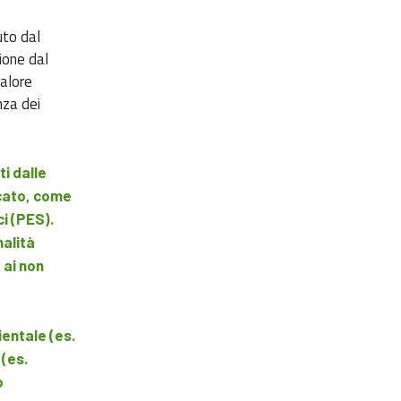
uto dal
ione dal
valore
nza dei
ti dalle
cato, come
i (PES).
alità
 ai non
ientale (es.
 (es.
o