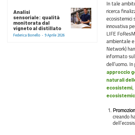
In tale ambito
ricerca finali
Analisi
sensoriale: qualità
ecosistemici s
monitorata dal
innovativa per
vigneto al distillato
LIFE FoResMit
Federica Bonello
-
9 Aprile 2026
ambientale e 
Network) hanno
informato sull
dell’uomo. In
approccio ge
naturali del
ecosistemi, g
ecosistemic
Promozione
creando ha
dell’ecos