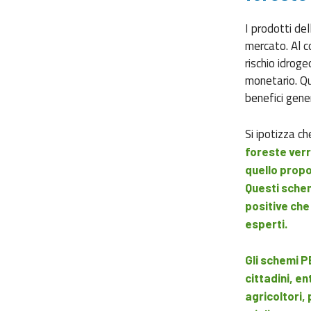
I prodotti de
mercato. Al co
rischio idrog
monetario. Qu
benefici genera
Si ipotizza c
foreste ver
quello propo
Questi schem
positive che
esperti.
Gli schemi PE
cittadini, en
agricoltori, 