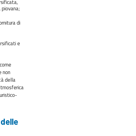
sificata,
ua piovana;
rnitura di
sificati e
o come
e non
tà della
 atmosferica
uristico-
delle