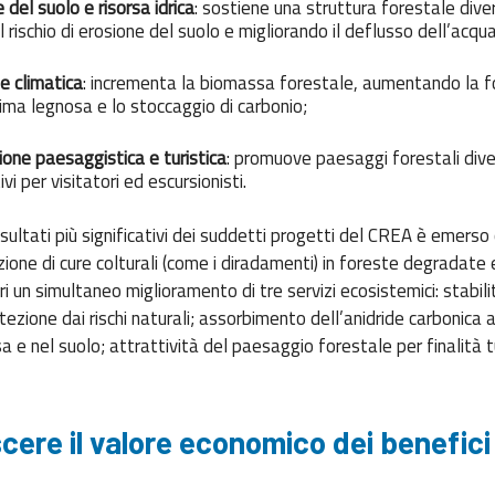
del suolo e risorsa idrica
: sostiene una struttura forestale diver
l rischio di erosione del suolo e migliorando il deflusso dell’acq
e climatica
: incrementa la biomassa forestale, aumentando la fo
ima legnosa e lo stoccaggio di carbonio;
ione paesaggistica e turistica
: promuove paesaggi forestali diver
ivi per visitatori ed escursionisti.
 risultati più significativi dei suddetti progetti del CREA è emers
ione di cure colturali (come i diradamenti) in foreste degradate 
i un simultaneo miglioramento di tre servizi ecosistemici: stabili
tezione dai rischi naturali; assorbimento dell’anidride carbonica
 e nel suolo; attrattività del paesaggio forestale per finalità t
cere il valore economico dei benefici 
e