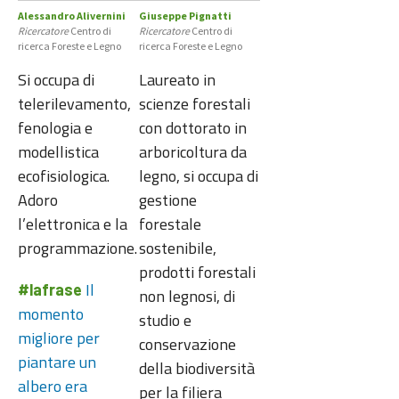
Alessandro Alivernini
Giuseppe Pignatti
Ricercatore
Centro di
Ricercatore
Centro di
ricerca Foreste e Legno
ricerca Foreste e Legno
Si occupa di
Laureato in
telerilevamento,
scienze forestali
fenologia e
con dottorato in
modellistica
arboricoltura da
ecofisiologica.
legno, si occupa di
Adoro
gestione
l’elettronica e la
forestale
programmazione.
sostenibile,
prodotti forestali
Il
#lafrase
non legnosi, di
momento
studio e
migliore per
conservazione
piantare un
della biodiversità
albero era
per la filiera