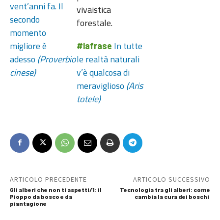
vent’anni fa. Il
vivaistica
secondo
forestale.
momento
migliore è
In tutte
#lafrase
adesso
(Proverbio
le realtà naturali
cinese)
v’è qualcosa di
meraviglioso
(Aris
totele)
ARTICOLO PRECEDENTE
ARTICOLO SUCCESSIVO
Gli alberi che non ti aspetti/1: il
Tecnologia tra gli alberi: come
Pioppo da bosco e da
cambia la cura dei boschi
piantagione