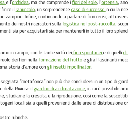
osa
e l’
orchidea
, ma che comprende i
fiori del sole
, l’
ortensia
, anc
finire il
ranuncolo
, un sorprendente
caso di successo
in cui la ric
no zampino. Infine, continuando a parlare di fiori recisi, attraver
ento dei nostri ricercatori sulla
logistica nel post-raccolta
, scop
imenti sia per acquistarli sia per mantenerli in tutto il loro splend
iamo in campo, con le tante virtù dei
fiori spontanei
e di quelli
di
 ruolo dei fiori nella
formazione del frutto
e gli affascinanti mec
erna storia d’amore con
gli insetti impollinatori
.
seggiata “metaforica” non può che concludersi in un tipo di giar
o della Riviera: il
giardino di acclimatazione
, in cui è possibile am
e, studiarne la crescita e la riproduzione, così come la suscettibi
togeni locali sia a quelli provenienti dalle aree di distribuzione or
nostre rubriche.