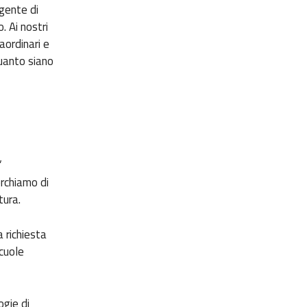
gente di
 Ai nostri
aordinari e
quanto siano
’
erchiamo di
tura.
a richiesta
scuole
gie di