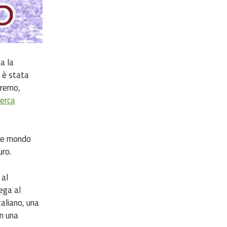
ta la
, è stata
nremo,
cerca
ole mondo
uro.
 al
ega al
taliano, una
n una