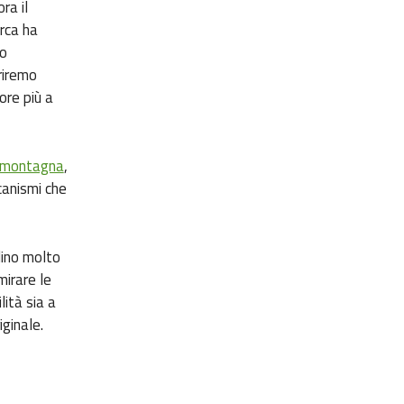
ora il
erca ha
so
riremo
ore più a
 montagna
,
canismi che
dino molto
mirare le
lità sia a
iginale.