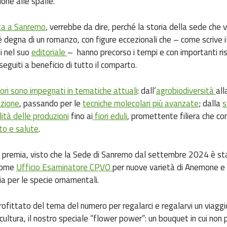
ione alle spalle.
lta a Sanremo
, verrebbe da dire, perché la storia della sede che v
 degna di un romanzo, con figure eccezionali che – come scrive i
i nel suo
editoriale
– hanno precorso i tempi e con importanti ris
nseguiti a beneficio di tutto il comparto.
atori sono impegnati in tematiche attuali
: dall’
agrobiodiversità
all
zione
, passando per le
tecniche molecolari più avanzate
; dalla
s
lità delle produzioni
fino ai
fiori eduli
, promettente filiera che co
to e salute
.
 premia, visto che la Sede di Sanremo dal settembre 2024 è st
come
Ufficio Esaminatore CPVO
per nuove varietà di Anemone e
alia per le specie ornamentali.
fittato del tema del numero per regalarci e regalarvi un viaggio t
 cultura, il nostro speciale “flower power”: un bouquet in cui non