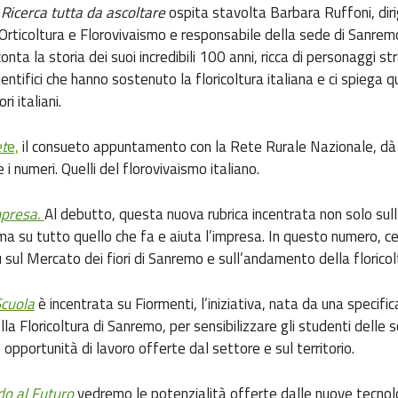
 Ricerca tutta da ascoltare
ospita stavolta Barbara Ruffoni, diri
Orticoltura e Florovivaismo e responsabile della sede di Sanremo.
onta la storia dei suoi incredibili 100 anni, ricca di personaggi str
ientifici che hanno sostenuto la floricoltura italiana e ci spiega 
ori italiani.
et
e,
il consueto appuntamento con la Rete Rurale Nazionale, dà
i numeri. Quelli del florovivaismo italiano.
mpresa.
Al debutto, questa nuova rubrica incentrata non solo sull
ma su tutto quello che fa e aiuta l’impresa. In questo numero, c
ù sul Mercato dei fiori di Sanremo e sull’andamento della floricol
Scuola
è incentrata su Fiormenti, l’iniziativa, nata da una specific
la Floricoltura di Sanremo, per sensibilizzare gli studenti delle 
e opportunità di lavoro offerte dal settore e sul territorio.
o al Futuro
vedremo le potenzialità offerte dalle nuove tecnolo