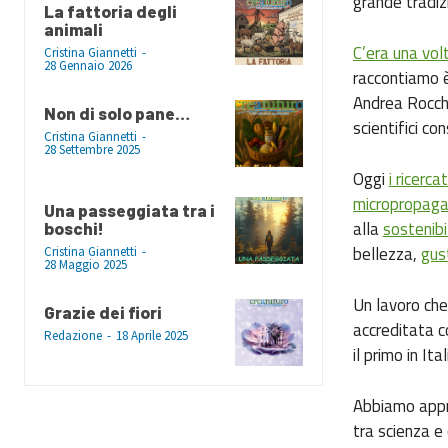
grande tradiz
La fattoria degli
animali
C’era una vo
Cristina Giannetti
-
28 Gennaio 2026
raccontiamo è
Andrea Rocch
Non di solo pane…
scientifici co
Cristina Giannetti
-
28 Settembre 2025
Oggi
i ricerc
micropropaga
Una passeggiata tra i
alla
sostenibi
boschi!
bellezza,
gus
Cristina Giannetti
-
28 Maggio 2025
Un lavoro che
Grazie dei fiori
accreditata 
Redazione
-
18 Aprile 2025
il primo in It
Abbiamo appro
tra scienza e