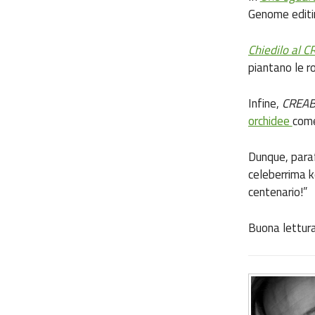
Genome editin
Chiedilo al C
piantano le ro
Infine,
CREAB
orchidee
come
Dunque, paraf
celeberrima k
centenario!”
Buona lettura