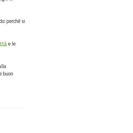
do: perché si
ittà
e le
lla
 e buon