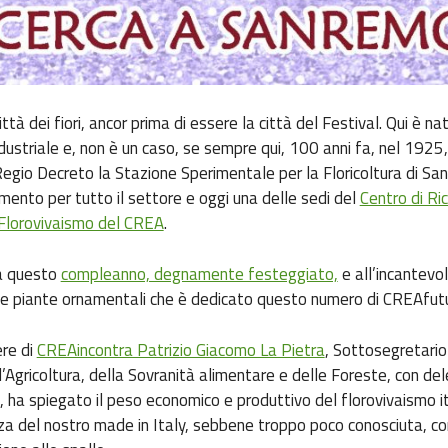
ttà dei fiori, ancor prima di essere la città del Festival. Qui è na
industriale e, non è un caso, se sempre qui, 100 anni fa, nel 1925
 Regio Decreto la Stazione Sperimentale per la Floricoltura di Sa
imento per tutto il settore e oggi una delle sedi del
Centro di Ri
 Florovivaismo del CREA
.
 a questo
compleanno, degnamente festeggiato,
e all’incantev
elle piante ornamentali che è dedicato questo numero di CREAfut
re di
CREAincontra Patrizio Giacomo La Pietra
, Sottosegretario
l’Agricoltura, della Sovranità alimentare e delle Foreste, con del
, ha spiegato il peso economico e produttivo del florovivaismo i
za del nostro made in Italy, sebbene troppo poco conosciuta, co