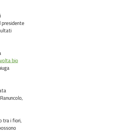
i
l presidente
ultati
a
volta bio
niuga
ata
 Ranuncolo,
ra i fiori,
 possono