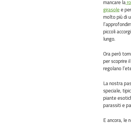
mancare la
r
girasole
e per 
molto più di u
l’approfondim
piccoli accorg
lungo.
Ora però torn
per scoprire il
regolano l’et
La nostra pas
speciale, tipic
piante esotich
parassiti e pa
E ancora, le 