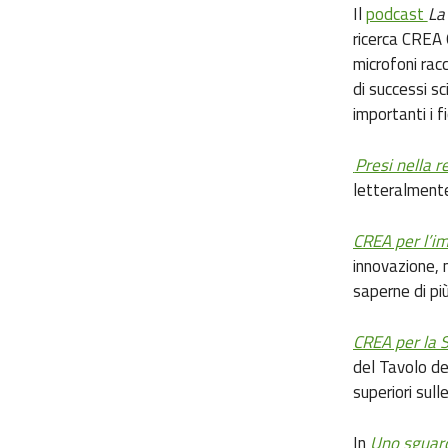
Il
podcast
La
ricerca CREA 
microfoni racc
di successi sc
importanti i fi
Presi nella r
letteralmente 
CREA per l’i
innovazione, 
saperne di pi
CREA per la 
del Tavolo del
superiori sull
In
Uno sguard