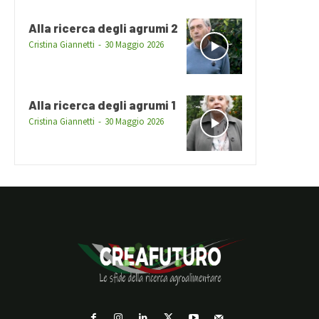
Alla ricerca degli agrumi 2
Cristina Giannetti
-
30 Maggio 2026
Alla ricerca degli agrumi 1
Cristina Giannetti
-
30 Maggio 2026