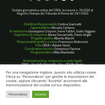
Testata giornalistica online del CREA, iscrizione n. 76/2020 al
Registro Stampa del Tribunale di Roma del 29/7/2020
Direttrice Responsabile
Cristina Giannetti
Caporedattrice
Micaela Conterio
In redazione
Giuseppina Crisponi, Irene Fabbri, Giulio Viggiani
Segreteria di redazione
Alexia Giovannetti, Paolo Virgilii
Progetto grafico
Alberto Marchi
Responsabile grafico e video
Francesco Ambrosini
Foto
CREA / Adobe Stock
Coordinatore tecnico
Domenico Pavone
Programmatore
Mitia Mambella
Amministrazione, redazione e sede legale
CREA - Via della Navicella, 2/4 - 00184 Roma
Copyright
Tutto il materiale scritto dalla redazione è disponibile
sotto la licenza Creative Commons Attribuzione 4.0
Per una navigazione migliore, questo sito utilizza cookie.
Internazionale - Non commerciale - Condividi allo stesso modo.
Clicca su “Personalizza” per gestire le impostazioni dei
Significa che può essere riprodotto a patto di citare
CreaFuturo,
cookie, oppure cliccando "Accetta" acconsenti alla
le sfide della ricerca agroalimentare
, di non usarlo per fini
commerciali e di condividerlo con la stessa licenza.
memorizzazione dei cookie sul tuo dispositivo.
Per questioni di diritti, non possiamo applicare questa licenza
alle foto.
Personalizza
Accetta