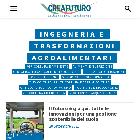
INGEGNERIA E
TRASFORMAZIONI
AGROALIMENTARI
AGRICOLTURA E AMBIENTE
ALIMENTI E NUTRIZIONE
CEREALICOLTURA E COLTURE INDUSTRIALI
DIFESA E CERTIFICAZIONE
FORESTE E LEGNO
GENOMICA E BIOINFORMATICA
OLIVICOLTURA, FRUTTICOLTURA E AGRUMICOLTURA
ORTICOLTURA E FLOROVIVAISMO
POLITICHE E BIOECONOMIA
VITICOLTURA ED ENOLOGIA
ZOOTECNIA E ACQUACOLTURA
Il futuro è già qui: tutte le
innovazioni per una gestione
sostenibile del suolo
28 Settembre 2021
# 2 | SETTEMBRE
2021