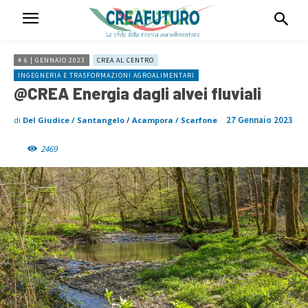
# 6 | GENNAIO 2023
CREA AL CENTRO
INGEGNERIA E TRASFORMAZIONI AGROALIMENTARI
@CREA Energia dagli alvei fluviali
27 Gennaio 2023
di
Del Giudice / Santangelo / Acampora / Scarfone
2469