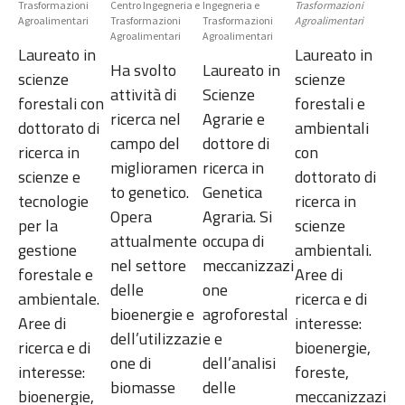
Trasformazioni
Centro Ingegneria e
Ingegneria e
Trasformazioni
Agroalimentari
Trasformazioni
Trasformazioni
Agroalimentari
Agroalimentari
Agroalimentari
Laureato in
Laureato in
Ha svolto
Laureato in
scienze
scienze
attività di
Scienze
forestali con
forestali e
ricerca nel
Agrarie e
dottorato di
ambientali
campo del
dottore di
ricerca in
con
miglioramen
ricerca in
scienze e
dottorato di
to genetico.
Genetica
tecnologie
ricerca in
Opera
Agraria. Si
per la
scienze
attualmente
occupa di
gestione
ambientali.
nel settore
meccanizzazi
forestale e
Aree di
delle
one
ambientale.
ricerca e di
bioenergie e
agroforestal
Aree di
interesse:
dell’utilizzazi
e e
ricerca e di
bioenergie,
one di
dell’analisi
interesse:
foreste,
biomasse
delle
bioenergie,
meccanizzazi