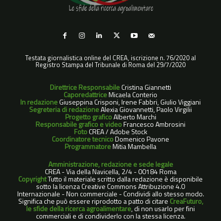
Testata giornalistica online del CREA, iscrizione n. 76/2020 al
Registro Stampa del Tribunale di Roma del 29/7/2020
Direttrice Responsabile
Cristina Giannetti
Caporedattrice
Micaela Conterio
In redazione
Giuseppina Crisponi, Irene Fabbri, Giulio Viggiani
Segreteria di redazione
Alexia Giovannetti, Paolo Virgilii
Progetto grafico
Alberto Marchi
Responsabile grafico e video
Francesco Ambrosini
Foto
CREA / Adobe Stock
Coordinatore tecnico
Domenico Pavone
Programmatore
Mitia Mambella
Amministrazione, redazione e sede legale
CREA - Via della Navicella, 2/4 - 00184 Roma
Copyright
Tutto il materiale scritto dalla redazione è disponibile
sotto la licenza Creative Commons Attribuzione 4.0
Internazionale - Non commerciale - Condividi allo stesso modo.
Significa che può essere riprodotto a patto di citare
CreaFuturo,
le sfide della ricerca agroalimentare
, di non usarlo per fini
commerciali e di condividerlo con la stessa licenza.