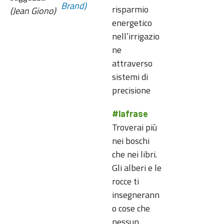
Brand)
risparmio
(Jean Giono)
energetico
nell’irrigazio
ne
attraverso
sistemi di
precisione
#lafrase
Troverai più
nei boschi
che nei libri.
Gli alberi e le
rocce ti
insegnerann
o cose che
nessun