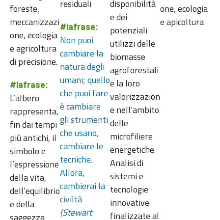
residuali
disponibilità
foreste,
one, ecologia
e dei
meccanizzazi
e apicoltura
#lafrase
:
potenziali
one, ecologia
Non puoi
utilizzi delle
e agricoltura
cambiare la
biomasse
di precisione.
natura degli
agroforestali
umani; quello
e la loro
#lafrase
:
che puoi fare
valorizzazion
L’albero
è cambiare
e nell’ambito
rappresenta,
gli strumenti
delle
fin dai tempi
che usano,
microfiliere
più antichi, il
cambiare le
energetiche.
simbolo e
tecniche.
Analisi di
l’espressione
Allora,
sistemi e
della vita,
cambierai la
tecnologie
dell’equilibrio
civiltà
innovative
e della
(Stewart
finalizzate al
saggezza