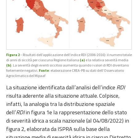
Figura 2
– Risultati dell’applicazione dell’indice RDI (2006-2016): il numero totale
di anni di siccità per ciascuna Regione italiana
(a)
e la relativa severità media
(b)
. La severità degli eventi siccitosi aumenta quando i valori di RDI diventano
fortemente negativi.
Fonte
: elaborazione CREA-PB su dati dell’Osservatorio
Agroclimatico del Mipaaf
La situazione identificata dall’analisi dell’indice
RDI
risulta aderente alla situazione attuale. Colpisce,
infatti, la analogia tra la distribuzione spaziale
dell’
RDI
in figura 1e la rappresentazione dello stato
di severità idrica a scala nazionale (al 04/08/2022) in
figura 2, elaborata da ISPRA sulla base della
situazione media di severità idrica in ciascun Distretto