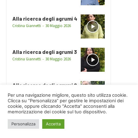
Alla ricerca degli agrumi 4
Cristina Giannetti
-
30 Maggio 2026
Alla ricerca degli agrumi 3
Cristina Giannetti
-
30 Maggio 2026
Alla ricerca degli agrumi 2
Cristina Giannetti
-
30 Maggio 2026
Per una navigazione migliore, questo sito utilizza cookie.
Clicca su “Personalizza” per gestire le impostazioni dei
cookie, oppure cliccando "Accetta" acconsenti alla
memorizzazione dei cookie sul tuo dispositivo.
Alla ricerca degli agrumi 1
Personalizza
Accetta
Cristina Giannetti
-
30 Maggio 2026