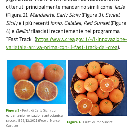
ottenuti principalmente mandarino simili come
Tacle
(Figura 2),
Mandalate, Early Sicily
(Figura 3),
Sweet
Sicily
e i più recenti
Ionio, Galatea, Red Sunset
(Figura
4) e
Bellini
rilasciati recentemente nel programma
“Fast Track” (
https://www.crea.gov.it/-/l-innovazione-
varietale-arriva-prima-con-il-fast-track-del-crea
).
Figura 3
– Frutti di Early Sicily con
evidente pigmentazione antocianica
raccolti il 28/12/2021 (Foto di Marco
Figura 4
– Frutti di Red Sunset
Caruso)