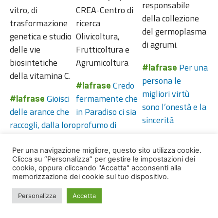
responsabile
vitro, di
CREA-Centro di
della collezione
trasformazione
ricerca
del germoplasma
genetica e studio
Olivicoltura,
di agrumi.
delle vie
Frutticoltura e
biosintetiche
Agrumicoltura
Per una
#lafrase
della vitamina C.
persona le
Credo
#lafrase
migliori virtù
Gioisci
fermamente che
#lafrase
sono l’onestà e la
delle arance che
in Paradiso ci sia
sincerità
raccogli, dalla loro
profumo di
presenza viene
Zagara
gioia. Oh, siano
Per una navigazione migliore, questo sito utilizza cookie.
Clicca su “Personalizza” per gestire le impostazioni dei
benvenute
cookie, oppure cliccando "Accetta" acconsenti alla
queste guance dei
memorizzazione dei cookie sul tuo dispositivo.
rami, benvenute
Personalizza
Accetta
le stelle di
quest’albero. Si