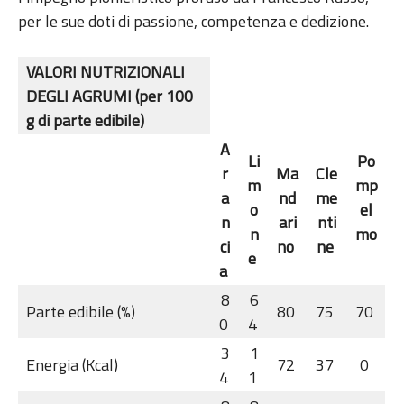
per le sue doti di passione, competenza e dedizione.
VALORI NUTRIZIONALI
DEGLI AGRUMI
(per 100
g di parte edibile)
A
Li
Po
r
Ma
Cle
m
mp
a
nd
me
o
el
n
ari
nti
n
mo
ci
no
ne
e
a
8
6
Parte edibile (%)
80
75
70
0
4
3
1
Energia (Kcal)
72
37
0
4
1