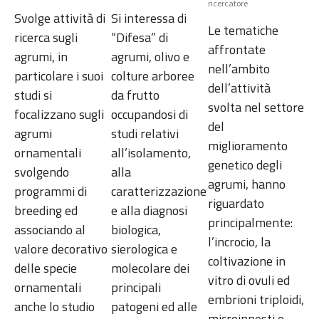
ricercatore
Svolge attività di
Si interessa di
Le tematiche
ricerca sugli
“Difesa” di
affrontate
agrumi, in
agrumi, olivo e
nell’ambito
particolare i suoi
colture arboree
dell’attività
studi si
da frutto
svolta nel settore
focalizzano sugli
occupandosi di
del
agrumi
studi relativi
miglioramento
ornamentali
all’isolamento,
genetico degli
svolgendo
alla
agrumi, hanno
programmi di
caratterizzazione
riguardato
breeding ed
e alla diagnosi
principalmente:
associando al
biologica,
l’incrocio, la
valore decorativo
sierologica e
coltivazione in
delle specie
molecolare dei
vitro di ovuli ed
ornamentali
principali
embrioni triploidi,
anche lo studio
patogeni ed alle
microinnesti e