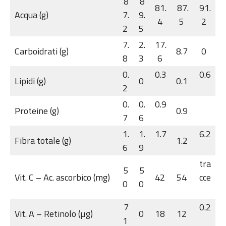
8
8
81.
87.
91.
Acqua (g)
7.
9.
4
5
2
2
5
7.
2.
17.
Carboidrati (g)
8.7
0
8
3
6
0.
0.3
0.6
Lipidi (g)
0
0.1
2
0.
0.
0.9
Proteine (g)
0.9
7
6
1.
1.
1.7
6.2
Fibra totale (g)
1.2
6
9
tra
5
5
Vit. C – Ac. ascorbico (mg)
42
54
cce
0
0
7
0.2
Vit. A – Retinolo (µg)
0
18
12
1