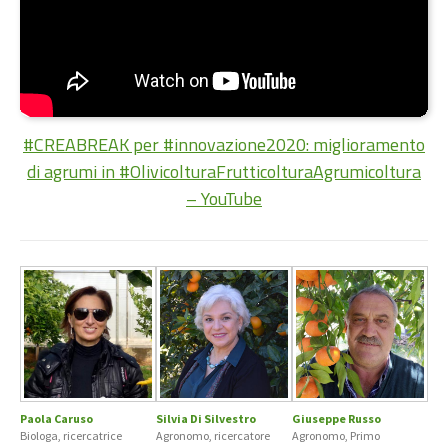
#CREABREAK per #innovazione2020: miglioramento
di agrumi in #OlivicolturaFrutticolturaAgrumicoltura
– YouTube
Paola Caruso
Silvia Di Silvestro
Giuseppe Russo
Biologa, ricercatrice
Agronomo, ricercatore
Agronomo, Primo