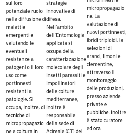
sul loro
strategie
micropropagazio
potenziale ruolo
innovative di
ne. La
nella diffusione di
difesa.
valutazione di
malattie
Nell’ambito
nuovi portinnesti,
emergenti e
dell’Entomologia
ibridi triploidi, la
valutando le
applicata si
selezioni di
eventuali
occupa della
aranci, limoni e
resistenze a
caratterizzazione
clementine,
patogeni o il loro
molecolare degli
attraverso il
uso come
insetti parassiti e
monitoraggio
portinnesti
impollinatori
delle produzioni,
resistenti a
delle colture
presso aziende
patologie. Si
mediterranee,
private e
occupa, inoltre, di
inoltre è
pubbliche. Inoltre
tecniche di
responsabile
è stato curatore
micropropagazio
della sede di
ed ora
ne e coltura in
Acireale (CT) del