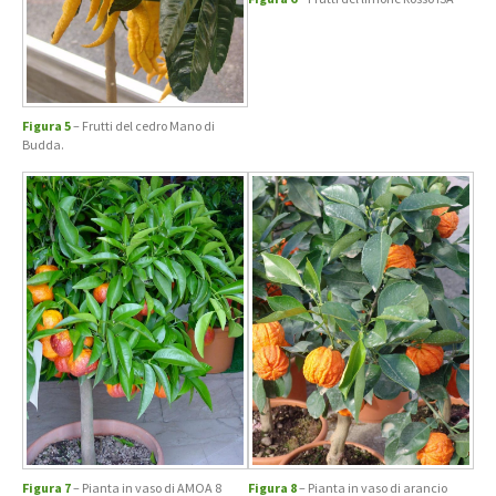
Figura 5
– Frutti del cedro Mano di
Budda.
Figura 7
– Pianta in vaso di AMOA 8
Figura 8
– Pianta in vaso di arancio