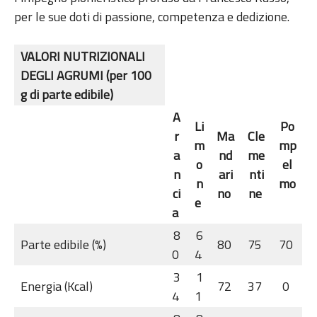
per le sue doti di passione, competenza e dedizione.
VALORI NUTRIZIONALI
DEGLI AGRUMI
(per 100
g di parte edibile)
A
Li
Po
r
Ma
Cle
m
mp
a
nd
me
o
el
n
ari
nti
n
mo
ci
no
ne
e
a
8
6
Parte edibile (%)
80
75
70
0
4
3
1
Energia (Kcal)
72
37
0
4
1