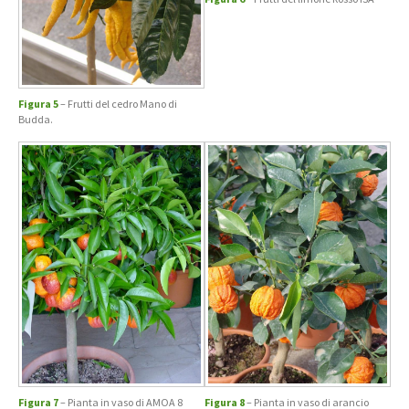
Figura 5
– Frutti del cedro Mano di
Budda.
Figura 7
– Pianta in vaso di AMOA 8
Figura 8
– Pianta in vaso di arancio