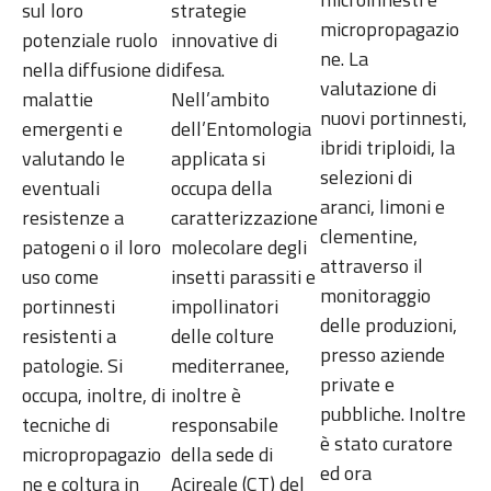
sul loro
strategie
micropropagazio
potenziale ruolo
innovative di
ne. La
nella diffusione di
difesa.
valutazione di
malattie
Nell’ambito
nuovi portinnesti,
emergenti e
dell’Entomologia
ibridi triploidi, la
valutando le
applicata si
selezioni di
eventuali
occupa della
aranci, limoni e
resistenze a
caratterizzazione
clementine,
patogeni o il loro
molecolare degli
attraverso il
uso come
insetti parassiti e
monitoraggio
portinnesti
impollinatori
delle produzioni,
resistenti a
delle colture
presso aziende
patologie. Si
mediterranee,
private e
occupa, inoltre, di
inoltre è
pubbliche. Inoltre
tecniche di
responsabile
è stato curatore
micropropagazio
della sede di
ed ora
ne e coltura in
Acireale (CT) del