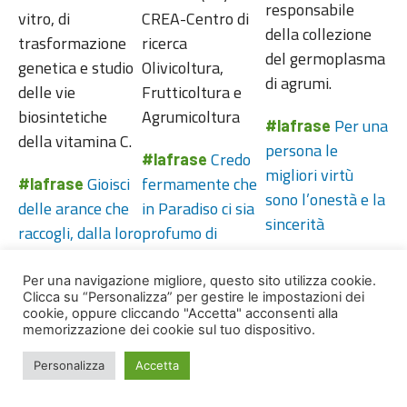
responsabile
vitro, di
CREA-Centro di
della collezione
trasformazione
ricerca
del germoplasma
genetica e studio
Olivicoltura,
di agrumi.
delle vie
Frutticoltura e
biosintetiche
Agrumicoltura
Per una
#lafrase
della vitamina C.
persona le
Credo
#lafrase
migliori virtù
Gioisci
fermamente che
#lafrase
sono l’onestà e la
delle arance che
in Paradiso ci sia
sincerità
raccogli, dalla loro
profumo di
presenza viene
Zagara
gioia. Oh, siano
Per una navigazione migliore, questo sito utilizza cookie.
Clicca su “Personalizza” per gestire le impostazioni dei
benvenute
cookie, oppure cliccando "Accetta" acconsenti alla
queste guance dei
memorizzazione dei cookie sul tuo dispositivo.
rami, benvenute
Personalizza
Accetta
le stelle di
quest’albero. Si