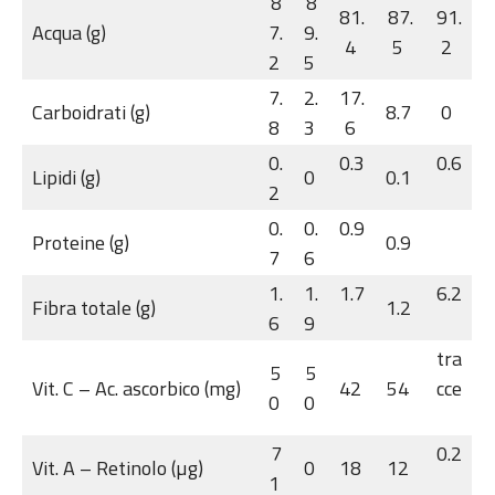
8
8
81.
87.
91.
Acqua (g)
7.
9.
4
5
2
2
5
7.
2.
17.
Carboidrati (g)
8.7
0
8
3
6
0.
0.3
0.6
Lipidi (g)
0
0.1
2
0.
0.
0.9
Proteine (g)
0.9
7
6
1.
1.
1.7
6.2
Fibra totale (g)
1.2
6
9
tra
5
5
Vit. C – Ac. ascorbico (mg)
42
54
cce
0
0
7
0.2
Vit. A – Retinolo (µg)
0
18
12
1