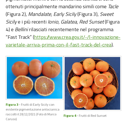
ottenuti principalmente mandarino simili come
Tacle
(Figura 2),
Mandalate, Early Sicily
(Figura 3),
Sweet
Sicily
e i più recenti
Ionio, Galatea, Red Sunset
(Figura
4) e
Bellini
rilasciati recentemente nel programma
“Fast Track” (
https://www.crea.gov.it/-/l-innovazione-
varietale-arriva-prima-con-il-fast-track-del-crea
).
Figura 3
– Frutti di Early Sicily con
evidente pigmentazione antocianica
raccolti il 28/12/2021 (Foto di Marco
Figura 4
– Frutti di Red Sunset
Caruso)