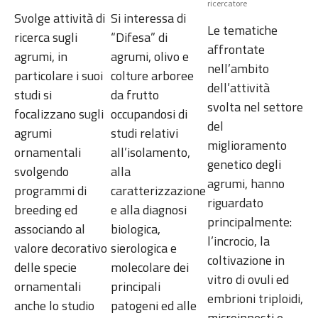
ricercatore
Svolge attività di
Si interessa di
Le tematiche
ricerca sugli
“Difesa” di
affrontate
agrumi, in
agrumi, olivo e
nell’ambito
particolare i suoi
colture arboree
dell’attività
studi si
da frutto
svolta nel settore
focalizzano sugli
occupandosi di
del
agrumi
studi relativi
miglioramento
ornamentali
all’isolamento,
genetico degli
svolgendo
alla
agrumi, hanno
programmi di
caratterizzazione
riguardato
breeding ed
e alla diagnosi
principalmente:
associando al
biologica,
l’incrocio, la
valore decorativo
sierologica e
coltivazione in
delle specie
molecolare dei
vitro di ovuli ed
ornamentali
principali
embrioni triploidi,
anche lo studio
patogeni ed alle
microinnesti e