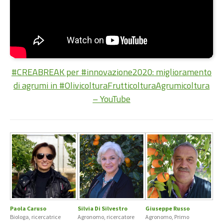
#CREABREAK per #innovazione2020: miglioramento
di agrumi in #OlivicolturaFrutticolturaAgrumicoltura
– YouTube
Paola Caruso
Silvia Di Silvestro
Giuseppe Russo
Biologa, ricercatrice
Agronomo, ricercatore
Agronomo, Primo