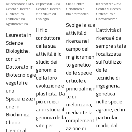
o ricercatore, CREA
ce presso il CREA
CREA Centro
Ricercatore CREA
Centro di ricerca
Centro di ricerca
Genomica e
Centro di ricerca
Olivicoltura
Viticoltura ed
Bioinformatica
Orticoltura e
Frutticoltura
Enologia
Florovivaismo
Svolge la sua
Agrumicoltura
Il filo
L’attività di
attività di
Laureata in
conduttore
ricerca è da
ricerca nel
Scienze
della sua
sempre stata
campo del
Biologiche,
attività è lo
focalizzata
miglioramen
con un
studio dei
sull’utilizzo
to genetico
Dottorato in
genomi e
delle
delle specie
Biotecnologie
della loro
tecniche di
orticole e
vegetali e
evoluzione e
ingegneria
principalmen
una
plasticità. Da
genetica
te di
Specializzazi
più di dieci
nelle specie
melanzana,
one in
anni studia il
agrarie, ed in
mediante la
Biochimica
genoma della
particolar
complement
Clinica.
vite per
modo, dal
azione di
Lavora al