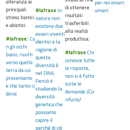
olleranza ai
per noi esseri
di ottenere
principali
In
umani
#lafrase
risultati
stress biotici
natura non
trasferibili
e abiotici
esistono due
alla realtà
esseri viventi
Co
produttiva.
#lafrase:
identici e la
n gli occhi
ragione di
Chi
#lafrase
bassi, rivolti
questa
conosce tutte
verso quella
diversità è
le risposte,
terra da cui
nel DNA.
non si è fatto
proveniamo
Perciò è
tutte le
e che tanto ci
studiando la
domande
(Co
dona
diversità
nfucio)
genetica che
possiamo
capire il
perché di ciò