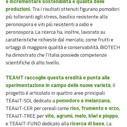
e incrementare sostenibilità e qualità delle
Tra i risultati ottenuti figurano pomodori
produzioni.
più tolleranti agli stress, basilico resistente alla
peronospora e viti più resistenti a oidio e
peronospora. La ricerca ha, inoltre, lavorato su
caratteristiche richieste dal mercato, come frutti e
ortaggi di maggiore qualità e conservabilità. BIOTECH
ha dimostrato che l’Italia possiede competenze
scientifiche di alto livello.
TEA4IT raccoglie questa eredità e punta alla
. Il
sperimentazione in campo delle nuove varietà
progetto è articolato in quattro aree principali:
TEA4IT-SOL dedicato a
,
pomodoro e melanzana
TEA4IT-CER per cereali come
,
riso, frumento e orzo
TEA4IT-TREE per
,
vite, agrumi, melo, kiwi e pioppo
e TEA4IT-FUND dedicato alla
. La
ricerca di base