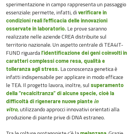
sperimentazione in campo rappresenta un passaggio
essenziale: permette, infatti, di
verificare in
condizioni reali l’efficacia delle innovazioni
Le prove saranno
osservate in laboratorio.
realizzate nelle aziende CREA distribuite sul
territorio nazionale. Un aspetto centrale di TEA4IT-
FUND riguarda
l’identificazione dei geni coinvolti in
caratteri complessi come resa, qualità e
La conoscenza genetica è
tolleranza agli stress.
infatti indispensabile per applicare in modo efficace
le TEA. Il progetto lavora, inoltre, sul
superamento
della “recalcitranza” di alcune specie, cioè la
difficoltà di rigenerare nuove piante
in
utilizzando approcci innovativi orientati alla
vitro
,
produzione di piante prive di DNA estraneo.
Tra le colture protagoniste c’è la
. Grazie
melanzana