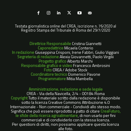
Testata giornalistica online del CREA, iscrizione n. 76/2020 al
Registro Stampa del Tribunale di Roma del 29/7/2020
Direttrice Responsabile
Cristina Giannetti
Caporedattrice
Micaela Conterio
In redazione
Giuseppina Crisponi, Irene Fabbri, Giulio Viggiani
Segreteria di redazione
Alexia Giovannetti, Paolo Virgilii
Progetto grafico
Alberto Marchi
Responsabile grafico e video
Francesco Ambrosini
Foto
CREA / Adobe Stock
Coordinatore tecnico
Domenico Pavone
Programmatore
Mitia Mambella
Amministrazione, redazione e sede legale
CREA - Via della Navicella, 2/4 - 00184 Roma
Copyright
Tutto il materiale scritto dalla redazione è disponibile
sotto la licenza Creative Commons Attribuzione 4.0
Internazionale - Non commerciale - Condividi allo stesso modo.
Significa che può essere riprodotto a patto di citare
CreaFuturo,
le sfide della ricerca agroalimentare
, di non usarlo per fini
commerciali e di condividerlo con la stessa licenza.
Per questioni di diritti, non possiamo applicare questa licenza
alle foto.