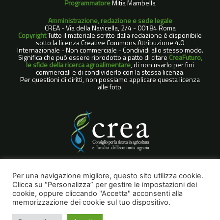
Programmatore
Mitia Mambella
Amministrazione, redazione e sede legale
CREA - Via della Navicella, 2/4 - 00184 Roma
Copyright
Tutto il materiale scritto dalla redazione è disponibile
sotto la licenza Creative Commons Attribuzione 4.0
Internazionale - Non commerciale - Condividi allo stesso modo.
Significa che può essere riprodotto a patto di citare
CreaFuturo,
le sfide della ricerca agroalimentare
, di non usarlo per fini
commerciali e di condividerlo con la stessa licenza.
Per questioni di diritti, non possiamo applicare questa licenza
alle foto.
COOKIE POLICY
Per una navigazione migliore, questo sito utilizza cookie.
Clicca su “Personalizza” per gestire le impostazioni dei
NOTE LEGALI
cookie, oppure cliccando "Accetta" acconsenti alla
PRIVACY POLICY
memorizzazione dei cookie sul tuo dispositivo.