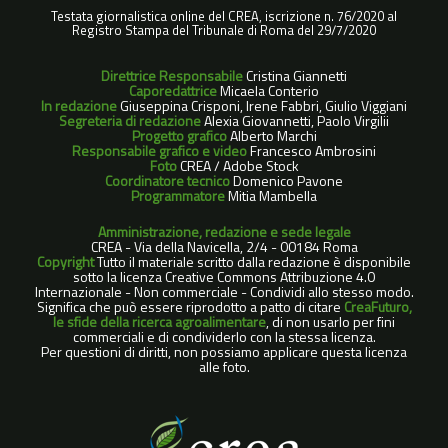
Testata giornalistica online del CREA, iscrizione n. 76/2020 al
Registro Stampa del Tribunale di Roma del 29/7/2020
Direttrice Responsabile
Cristina Giannetti
Caporedattrice
Micaela Conterio
In redazione
Giuseppina Crisponi, Irene Fabbri, Giulio Viggiani
Segreteria di redazione
Alexia Giovannetti, Paolo Virgilii
Progetto grafico
Alberto Marchi
Responsabile grafico e video
Francesco Ambrosini
Foto
CREA / Adobe Stock
Coordinatore tecnico
Domenico Pavone
Programmatore
Mitia Mambella
Amministrazione, redazione e sede legale
CREA - Via della Navicella, 2/4 - 00184 Roma
Copyright
Tutto il materiale scritto dalla redazione è disponibile
sotto la licenza Creative Commons Attribuzione 4.0
Internazionale - Non commerciale - Condividi allo stesso modo.
Significa che può essere riprodotto a patto di citare
CreaFuturo,
le sfide della ricerca agroalimentare
, di non usarlo per fini
commerciali e di condividerlo con la stessa licenza.
Per questioni di diritti, non possiamo applicare questa licenza
alle foto.