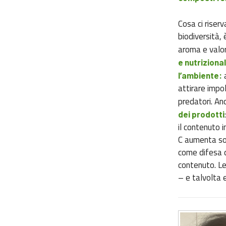
Cosa ci riserv
biodiversità, 
aroma e valor
e nutrizional
a
l’ambiente:
attirare impol
predatori. A
dei prodotti
il contenuto 
C aumenta sop
come difesa d
contenuto. Le
– e talvolta 