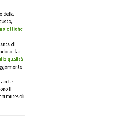
ne della
 gusto,
nolettiche
ianta di
fendono dai
lla qualità
aggiormente
a anche
ono il
oni mutevoli