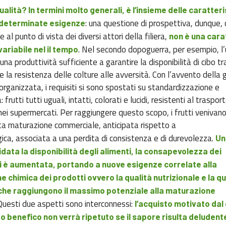
ualità? In termini molto generali, è l’insieme delle caratter
: una questione di prospettiva, dunque, 
determinate esigenze
 al punto di vista dei diversi attori della filiera,
non è una cara
. Nel secondo dopoguerra, per esempio, l’
variabile nel il tempo
una produttività sufficiente a garantire la disponibilità di cibo tr
e la resistenza delle colture alle avversità. Con l’avvento della
organizzata, i requisiti si sono spostati su standardizzazione e
 frutti tutti uguali, intatti, colorati e lucidi, resistenti al traspor
i supermercati. Per raggiungere questo scopo, i frutti venivano 
ta maturazione commerciale, anticipata rispetto a
ogica, associata a una perdita di consistenza e di durevolezza.
Un
idata la disponibilità degli alimenti, la consapevolezza dei
 è aumentata, portando a nuove esigenze correlate alla
 chimica dei prodotti ovvero la qualità nutrizionale e la qu
che raggiungono il massimo potenziale alla maturazione
uesti due aspetti sono interconnessi:
l’acquisto motivato dal
to benefico non verrà ripetuto se il sapore risulta deludent