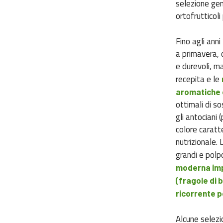
selezione gen
ortofrutticoli
Fino agli ann
a primavera, 
e durevoli, m
recepita e le
aromatiche e
ottimali di so
gli antociani 
colore caratt
nutrizionale. 
grandi e polp
moderna impi
(fragole di 
ricorrente p
Alcune selezi