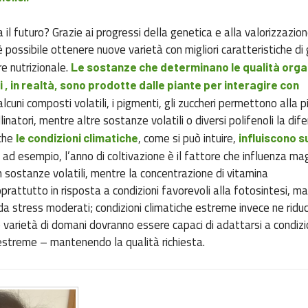
a il futuro? Grazie ai progressi della genetica e alla valorizzazio
è possibile ottenere nuove varietà con migliori caratteristiche di
e nutrizionale.
Le sostanze che determinano le qualità orga
i , in realtà, sono prodotte dalle piante per interagire con
lcuni composti volatili, i pigmenti, gli zuccheri permettono alla p
linatori, mentre altre sostanze volatili o diversi polifenoli la di
nche
, come si può intuire,
le condizioni climatiche
influiscono su
: ad esempio, l’anno di coltivazione è il fattore che influenza m
in sostanze volatili, mentre la concentrazione di vitamina
rattutto in risposta a condizioni favorevoli alla fotosintesi, m
a stress moderati; condizioni climatiche estreme invece ne riduc
 varietà di domani dovranno essere capaci di adattarsi a condizi
estreme – mantenendo la qualità richiesta.