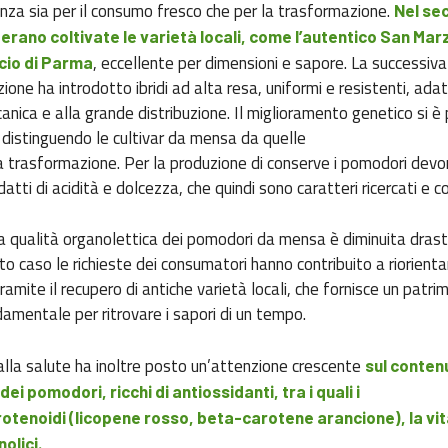
nza sia per il consumo fresco che per la trasformazione.
Nel se
rano coltivate le varietà locali, come l’autentico San Ma
, eccellente per dimensioni e sapore. La successiva
ccio di Parma
zione ha introdotto ibridi ad alta resa, uniformi e resistenti, adat
anica e alla grande distribuzione. Il miglioramento genetico si è 
 distinguendo le cultivar da mensa da quelle
a trasformazione. Per la produzione di conserve i pomodori dev
adatti di acidità e dolcezza, che quindi sono caratteri ricercati e c
 la qualità organolettica dei pomodori da mensa è diminuita dra
to caso le richieste dei consumatori hanno contribuito a riorienta
ramite il recupero di antiche varietà locali, che fornisce un patri
amentale per ritrovare i sapori di un tempo.
alla salute ha inoltre posto un’attenzione crescente
sul conten
dei pomodori, ricchi di antiossidanti, tra i quali i
otenoidi (licopene rosso, beta-carotene arancione), la vit
olici.