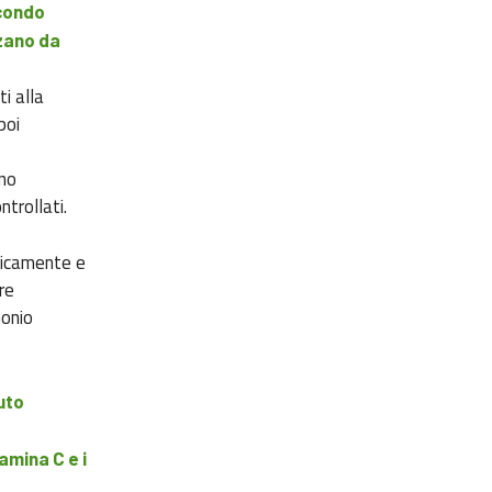
condo
rzano da
ti alla
poi
ono
ontrollati.
sticamente e
re
monio
uto
amina C e i