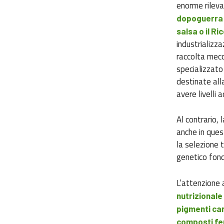
enorme rileva
dopoguerra e
salsa o il Ri
industrializza
raccolta mecc
specializzato
destinate all
avere livelli 
Al contrario,
anche in ques
la selezione t
genetico fond
L’attenzione 
nutrizionale 
pigmenti car
composti fen