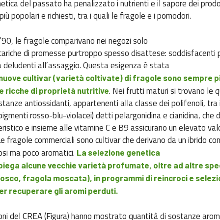
etica del passato ha penalizzato i nutrienti e il sapore dei prodo
 più popolari e richiesti, tra i quali le fragole e i pomodori.
i ’90, le fragole comparivano nei negozi solo
cariche di promesse purtroppo spesso disattese: soddisfacenti 
a deludenti all’assaggio. Questa esigenza è stata
nuove cultivar (varietà coltivate) di fragole sono sempre p
. Nei frutti maturi si trovano le 
 ricche di proprietà nutritive
stanze antiossidanti, appartenenti alla classe dei polifenoli, tra i
(pigmenti rosso-blu-violacei) detti pelargonidina e cianidina, che d
eristico e insieme alle vitamine C e B9 assicurano un elevato val
Le fragole commerciali sono cultivar che derivano da un ibrido con
osi ma poco aromatici.
La selezione genetica
ega alcune vecchie varietà profumate, oltre ad altre spe
bosco, fragola moscata), in programmi di reincroci e selez
er recuperare gli aromi perduti.
oni del CREA (Figura) hanno mostrato quantità di sostanze arom