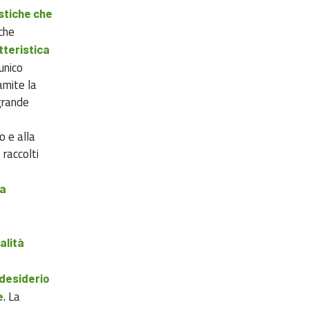
istiche che
che
tteristica
unico
amite la
 grande
to e alla
raccolti
a
alità
 desiderio
. La
e