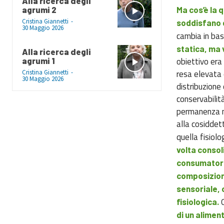
Alla ricerca degli
Ma cos’è la q
agrumi 2
Cristina Giannetti
-
soddisfano 
30 Maggio 2026
cambia in base
statica, ma 
Alla ricerca degli
obiettivo era 
agrumi 1
resa elevata 
Cristina Giannetti
-
30 Maggio 2026
distribuzione 
conservabilità:
permanenza ne
alla cosiddet
quella fisiol
volta consol
consumatori
composizione
sensoriale, 
Q
fisiologica.
di un alimen