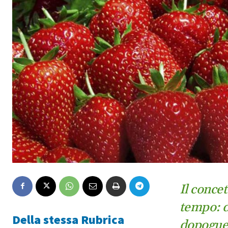
Il concet
tempo: d
Della stessa Rubrica
dopoguer