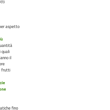
tti
per aspetto
iù
quantità
 quali
anno il
ore
 frutti
cie
ione
atiche fino