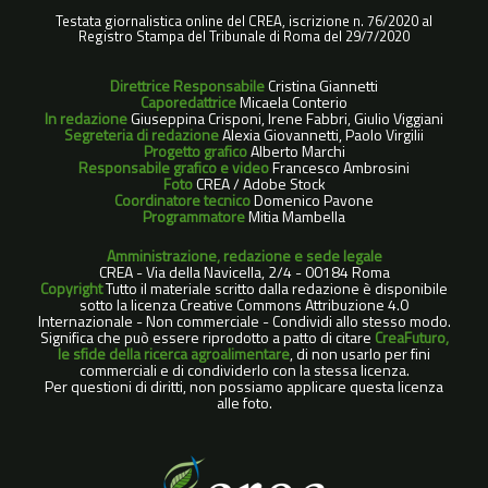
Testata giornalistica online del CREA, iscrizione n. 76/2020 al
Registro Stampa del Tribunale di Roma del 29/7/2020
Direttrice Responsabile
Cristina Giannetti
Caporedattrice
Micaela Conterio
In redazione
Giuseppina Crisponi, Irene Fabbri, Giulio Viggiani
Segreteria di redazione
Alexia Giovannetti, Paolo Virgilii
Progetto grafico
Alberto Marchi
Responsabile grafico e video
Francesco Ambrosini
Foto
CREA / Adobe Stock
Coordinatore tecnico
Domenico Pavone
Programmatore
Mitia Mambella
Amministrazione, redazione e sede legale
CREA - Via della Navicella, 2/4 - 00184 Roma
Copyright
Tutto il materiale scritto dalla redazione è disponibile
sotto la licenza Creative Commons Attribuzione 4.0
Internazionale - Non commerciale - Condividi allo stesso modo.
Significa che può essere riprodotto a patto di citare
CreaFuturo,
le sfide della ricerca agroalimentare
, di non usarlo per fini
commerciali e di condividerlo con la stessa licenza.
Per questioni di diritti, non possiamo applicare questa licenza
alle foto.