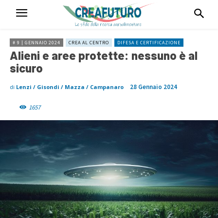
# 9 | GENNAIO 2024
CREA AL CENTRO
DIFESA E CERTIFICAZIONE
Alieni e aree protette: nessuno è al
sicuro
28 Gennaio 2024
di
Lenzi / Gisondi / Mazza / Campanaro
1657