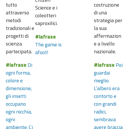
tutto
costruzione
Science e i
attraverso
di una
coleotteri
metodi
strategia per
saproxilici.
tradizionali e
la sua
progetti di
affermazion
#lafrase
scienza
e a livello
The game is
partecipata.
nazionale.
afoot!
Di
Poi
#lafrase
#lafrase
ogni forma,
guardai
colore e
meglio.
dimensione,
L’albero era
gli insetti
contorto e
occupano
con grandi
ogni nicchia,
radici,
ogni
sembrava
ambiente. Ci
avere braccia