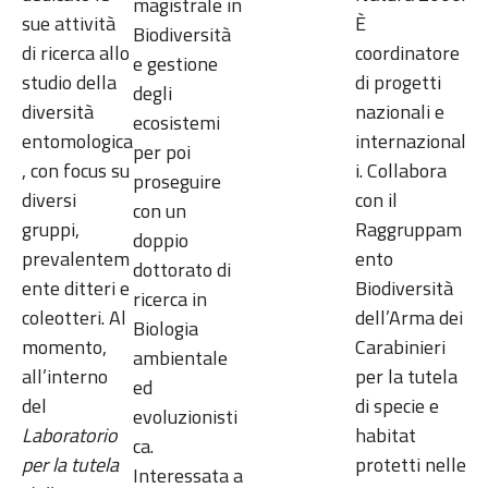
magistrale in
sue attività
È
Biodiversità
di ricerca allo
coordinatore
e gestione
studio della
di progetti
degli
diversità
nazionali e
ecosistemi
entomologica
internazional
per poi
, con focus su
i. Collabora
proseguire
diversi
con il
con un
gruppi,
Raggruppam
doppio
prevalentem
ento
dottorato di
ente ditteri e
Biodiversità
ricerca in
coleotteri. Al
dell’Arma dei
Biologia
momento,
Carabinieri
ambientale
all’interno
per la tutela
ed
del
di specie e
evoluzionisti
Laboratorio
habitat
ca.
per la tutela
protetti nelle
Interessata a