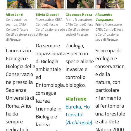
Alice Lenzi
Silvia Gisondi
Giuseppe Mazza
Alessandro
Collaboratrice
Ricercatrice, CREA
Primo Ricercatore,
Campanaro
tecnica, CREA
Centro Difesa e
CREA Centro Difesa
Primo Ricercatore,
Centro Difesa e
Certificazione, sede
e Certificazione,
CREA Centro Difesa
Certificazione, sede
di Roma
sede di Firenze
e Certificazione,
di Firenze
sede di Firenze
Da sempre
Zoologo,
Laureata in
Si occupa di
appassionata
esperto in
Ecologia e
ecologia e
di Biologia
specie aliene
Biologia della
conservazion
ambientale
invasive e
Conservazio
e della
ed
controllo
ne presso la
natura, con
Entomologia,
biologico.
Sapienza
particolare
consegue
Università di
riferimento
#lafrase
laurea
Roma, Alice
all’entomofa
Eureka, Ho
triennale in
ha da
una forestale
trovato!
Biologia e
sempre
e alla Rete
(
Archimede
)
laurea
dedicato le
Natura 2000.