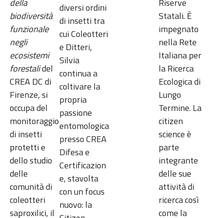
della
Riserve
diversi ordini
biodiversità
Statali. È
di insetti tra
funzionale
impegnato
cui Coleotteri
negli
nella Rete
e Ditteri,
ecosistemi
Italiana per
Silvia
forestali
del
la Ricerca
continua a
CREA DC di
Ecologica di
coltivare la
Firenze, si
Lungo
propria
occupa del
Termine. La
passione
monitoraggio
citizen
entomologica
di insetti
science è
presso CREA
protetti e
parte
Difesa e
dello studio
integrante
Certificazion
delle
delle sue
e, stavolta
comunità di
attività di
con un focus
coleotteri
ricerca così
nuovo: la
saproxilici, il
come la
Citizen