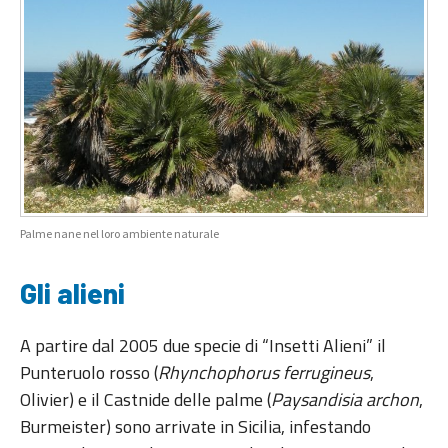
Palme nane nel loro ambiente naturale
Gli alieni
A partire dal 2005 due specie di “Insetti Alieni” il
Punteruolo rosso (
Rhynchophorus ferrugineus
,
Olivier) e il Castnide delle palme (
Paysandisia archon
,
Burmeister) sono arrivate in Sicilia, infestando