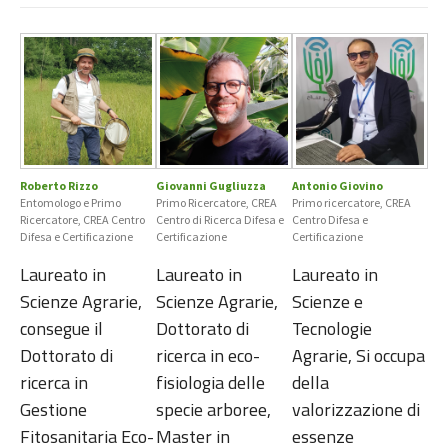
Roberto Rizzo
Giovanni Gugliuzza
Antonio Giovino
Entomologo e Primo
Primo Ricercatore, CREA
Primo ricercatore, CREA
Ricercatore, CREA Centro
Centro di Ricerca Difesa e
Centro Difesa e
Difesa e Certificazione
Certificazione
Certificazione
Laureato in
Laureato in
Laureato in
Scienze Agrarie,
Scienze Agrarie,
Scienze e
consegue il
Dottorato di
Tecnologie
Dottorato di
ricerca in eco-
Agrarie, Si occupa
ricerca in
fisiologia delle
della
Gestione
specie arboree,
valorizzazione di
Fitosanitaria Eco-
Master in
essenze