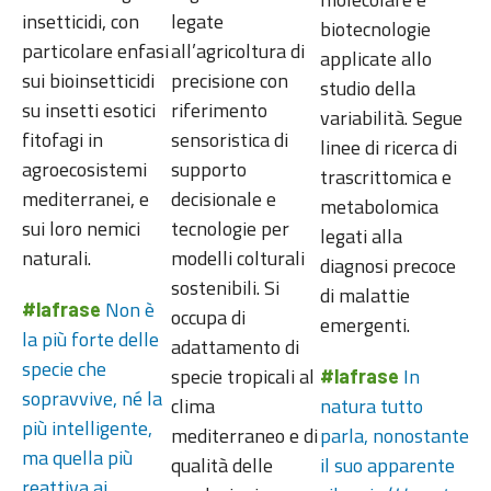
insetticidi, con
legate
biotecnologie
particolare enfasi
all’agricoltura di
applicate allo
sui bioinsetticidi
precisione con
studio della
su insetti esotici
riferimento
variabilità. Segue
fitofagi in
sensoristica di
linee di ricerca di
agroecosistemi
supporto
trascrittomica e
mediterranei, e
decisionale e
metabolomica
sui loro nemici
tecnologie per
legati alla
naturali.
modelli colturali
diagnosi precoce
sostenibili. Si
di malattie
Non è
#lafrase
occupa di
emergenti.
la più forte delle
adattamento di
specie che
specie tropicali al
In
#lafrase
sopravvive, né la
clima
natura tutto
più intelligente,
mediterraneo e di
parla, nonostante
ma quella più
qualità delle
il suo apparente
reattiva ai