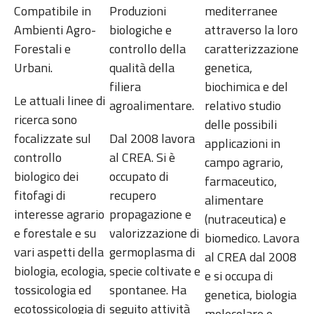
Compatibile in
Produzioni
mediterranee
Ambienti Agro-
biologiche e
attraverso la loro
Forestali e
controllo della
caratterizzazione
Urbani.
qualità della
genetica,
filiera
biochimica e del
Le attuali linee di
agroalimentare.
relativo studio
ricerca sono
delle possibili
focalizzate sul
Dal 2008 lavora
applicazioni in
controllo
al CREA. Si è
campo agrario,
biologico dei
occupato di
farmaceutico,
fitofagi di
recupero
alimentare
interesse agrario
propagazione e
(nutraceutica) e
e forestale e su
valorizzazione di
biomedico. Lavora
vari aspetti della
germoplasma di
al CREA dal 2008
biologia, ecologia,
specie coltivate e
e si occupa di
tossicologia ed
spontanee. Ha
genetica, biologia
ecotossicologia di
seguito attività
molecolare e