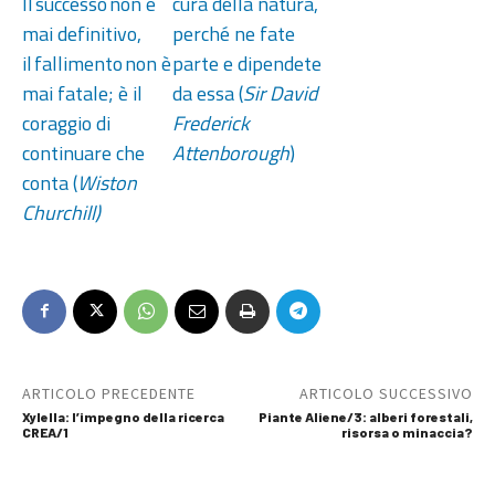
Il successo non è
cura della natura,
mai definitivo,
perché ne fate
il fallimento non è
parte e dipendete
mai fatale; è il
da essa (
Sir David
coraggio di
Frederick
continuare che
Attenborough
)
conta (
Wiston
Churchill)
ARTICOLO PRECEDENTE
ARTICOLO SUCCESSIVO
Xylella: l’impegno della ricerca
Piante Aliene/3: alberi forestali,
CREA/1
risorsa o minaccia?