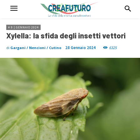
# 9 | GENNAIO 2024
Xylella: la sfida degli insetti vettori
28 Gennaio 2024
6325
di
Gargani / Nencioni / Cutino