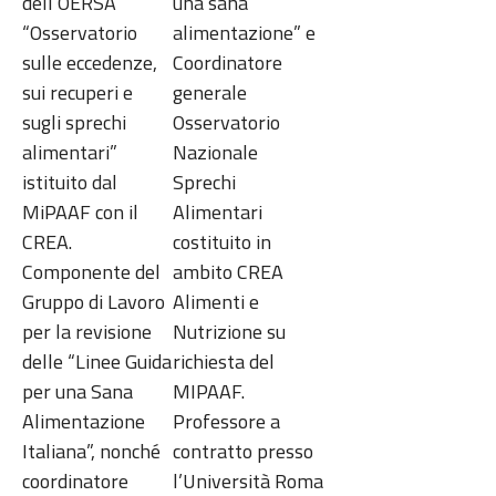
dell’OERSA
una sana
“Osservatorio
alimentazione” e
sulle eccedenze,
Coordinatore
sui recuperi e
generale
sugli sprechi
Osservatorio
alimentari”
Nazionale
istituito dal
Sprechi
MiPAAF con il
Alimentari
CREA.
costituito in
Componente del
ambito CREA
Gruppo di Lavoro
Alimenti e
per la revisione
Nutrizione su
delle “Linee Guida
richiesta del
per una Sana
MIPAAF.
Alimentazione
Professore a
Italiana”, nonché
contratto presso
coordinatore
l’Università Roma