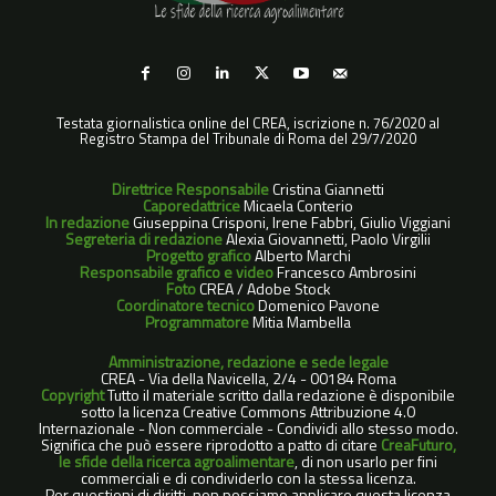
Testata giornalistica online del CREA, iscrizione n. 76/2020 al
Registro Stampa del Tribunale di Roma del 29/7/2020
Direttrice Responsabile
Cristina Giannetti
Caporedattrice
Micaela Conterio
In redazione
Giuseppina Crisponi, Irene Fabbri, Giulio Viggiani
Segreteria di redazione
Alexia Giovannetti, Paolo Virgilii
Progetto grafico
Alberto Marchi
Responsabile grafico e video
Francesco Ambrosini
Foto
CREA / Adobe Stock
Coordinatore tecnico
Domenico Pavone
Programmatore
Mitia Mambella
Amministrazione, redazione e sede legale
CREA - Via della Navicella, 2/4 - 00184 Roma
Copyright
Tutto il materiale scritto dalla redazione è disponibile
sotto la licenza Creative Commons Attribuzione 4.0
Internazionale - Non commerciale - Condividi allo stesso modo.
Significa che può essere riprodotto a patto di citare
CreaFuturo,
le sfide della ricerca agroalimentare
, di non usarlo per fini
commerciali e di condividerlo con la stessa licenza.
Per questioni di diritti, non possiamo applicare questa licenza